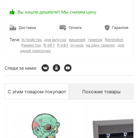
Вы нашли дешевле? Мы снизим цену
Доставка
Оплата
Гарантия
Теги:
Устройство
для запуска
мишеней
тарелок
Remington
Ремингтон
R-HF1
Р-ХФ1
ручное
на одну тарелку
для
одной тарелочки
Следи за нами:
С этим товаром покупают
Похожие товары