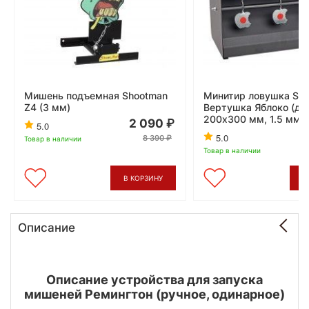
Мишень подъемная Shootman
Минитир ловушка Sh
Z4 (3 мм)
Вертушка Яблоко (для
200х300 мм, 1.5 мм)
2 090
5.0
5.0
8 390
Товар в наличии
Товар в наличии
В КОРЗИНУ
В
Описание
Описание устройства для запуска
мишеней Ремингтон (ручное, одинарное)