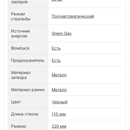
зарядов
Режим
Полуавтоматический
стрельбы
Источник
Green Gas
энергии
Blowback
Есть
Предохранитель
Есть
Материал
Металл
затвора
Материал рамки
Металл
Цвет
Черный
Длина ствола
110 мм
Размер
220 мм