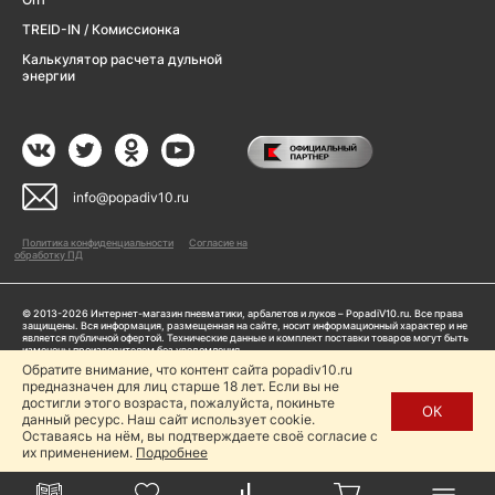
TREID-IN / Комиссионка
Калькулятор расчета дульной
энергии
info@popadiv10.ru
Политика конфиденциальности
Согласие на
обработку ПД
© 2013-2026 Интернет-магазин пневматики, арбалетов и луков – PopadiV10.ru. Все права
защищены. Вся информация, размещенная на сайте, носит информационный характер и не
является публичной офертой. Технические данные и комплект поставки товаров могут быть
изменены производителем без уведомления
ИП Жарук Александр Сергеевич, ОГРНИП: 314504704200042
Обратите внимание, что контент сайта popadiv10.ru
Пользуясь сайтом Popadiv10.ru, пользователь автоматически соглашается с условиями,
предназначен для лиц старше 18 лет. Если вы не
прописанными в
Политике конфиденциальности
достигли этого возраста, пожалуйста, покиньте
ОК
данный ресурс. Наш сайт использует cookie.
Копирование любой информации (тексты, фото, видео и др.) с сайта Popadiv10 запрещено,
за исключением наличия письменного согласия администрации сайта Popadiv10.
Оставаясь на нём, вы подтверждаете своё согласие с
их применением.
Подробнее