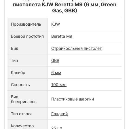
пистолета KJW Beretta M9 (6 мм, Green
Gas, GBB)
Производитель
KJW
Боевой прототип
Beretta M9
Вид
Страйкбольный пистолет
Тип
GBB
Калибр
6 мм
Скорость
100 м/с
Вид
Пластиковые шарики
боеприпасов
Тип ствола
Гладкий
Количество
25 шт