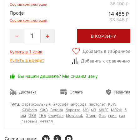
36 190
Состав комплектации
Профи
14 485
33 545
Состав комплектации
1
В КОРЗИНУ
Добавить в избранное
Купить в 1 клик
Купить в кредит
Добавить к сравнению
Вы нашли дешевле? Мы снизим цену
Доставка
Оплата
Гарантия
Теги:
Страйкбольный
эйрсофт
аирсофт
пистолет
KJW
KJWorks
КЖВ
Beretta
беретта
M9
м9
M92F
М92Ф
6
мм
GBB
ГББ
блоубэк
blowback
Green
Gas
грин
газ
газовый
металл
Следи за нами: