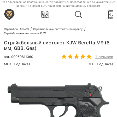
Вся лицензионная продукция на сайте popadiv10.ru представлена в ознакомительных
целях, и не может быть приобретена дистанционным способом.
Страйкбол (Airsoft)
Страйкбольные пистолеты по бренду
Страйкбольные пистолеты KJW
Страйкбольный пистолет KJW Beretta M9 (6
мм, GBB, Gas)
7 отзывов
арт.
90050811360
МСК:
Под заказ
СПБ:
Под заказ