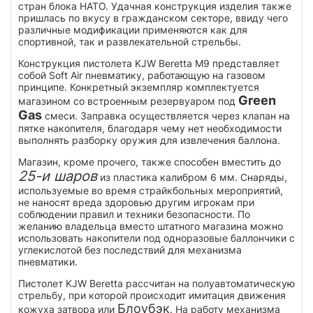
стран блока НАТО. Удачная конструкция изделия также
пришлась по вкусу в гражданском секторе, ввиду чего
различные модификации применяются как для
спортивной, так и развлекательной стрельбы.
Конструкция пистолета KJW Beretta M9 представляет
собой Soft Air пневматику, работающую на газовом
принципе. Конкретный экземпляр комплектуется
Green
магазином со встроенным резервуаром под
Gas
смеси. Заправка осуществляется через клапан на
пятке накопителя, благодаря чему нет необходимости
выполнять разборку оружия для извлечения баллона.
Магазин, кроме прочего, также способен вместить до
25-и шаров
из пластика калибром 6 мм. Снаряды,
используемые во время страйкбольных мероприятий,
не наносят вреда здоровью другим игрокам при
соблюдении правил и техники безопасности. По
желанию владельца вместо штатного магазина можно
использовать накопители под одноразовые баллончики с
углекислотой без последствий для механизма
пневматики.
Пистолет KJW Beretta рассчитан на полуавтоматическую
стрельбу, при которой происходит имитация движения
Блоубэк
кожуха затвора или
. На работу механизма