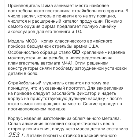
Производитель Цима занимает место наиболее
востребованного поставщика страйкбольного оружия. В
числе заслуг, которые привели его на эту позицию,
числится и расширенный каталог продукции. Помимо
самого оружия фирма предлагает полную линейку
аксессуаров для его тюнинга и ТО.
Модель M028 - копия классического армейского
прибора бесшумной стрельбы армии США.
QD
Особенностью образца стало
крепление - изделие
монтируется не на резьбу, а непосредственно на
пламегаситель автомата М4А1. Этим решением
конструкторы сняли проблему затрудненной установки
детали в боях.
Страйкбольный глушитель ставится по тому же
принципу, что и указанный прототип. Для закрепления
на приводе следует расслабить фиксатор и надеть
корпус на присутствующую дульную насадку - после
этого замок возвращают на место. Снятие проводят в
противоположном порядке.
Корпус изделия изготовили из облегченного металла.
Сплав алюминия позволил скорректировать вес в
сторону понижения, ввиду чего масса детали составила
253 г
. Детали покрыты стойкой краской черного