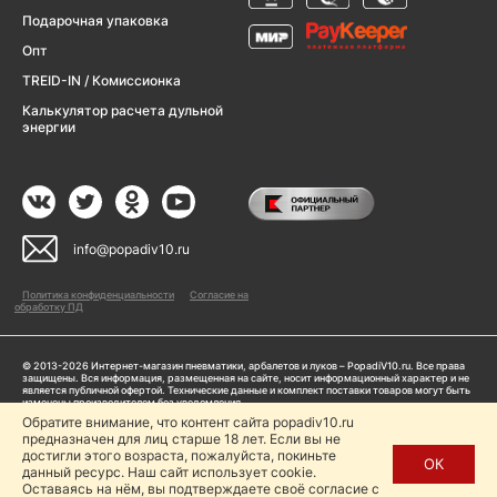
Подарочная упаковка
Опт
TREID-IN / Комиссионка
Калькулятор расчета дульной
энергии
info@popadiv10.ru
Политика конфиденциальности
Согласие на
обработку ПД
© 2013-2026 Интернет-магазин пневматики, арбалетов и луков – PopadiV10.ru. Все права
защищены. Вся информация, размещенная на сайте, носит информационный характер и не
является публичной офертой. Технические данные и комплект поставки товаров могут быть
изменены производителем без уведомления
ИП Жарук Александр Сергеевич, ОГРНИП: 314504704200042
Обратите внимание, что контент сайта popadiv10.ru
Пользуясь сайтом Popadiv10.ru, пользователь автоматически соглашается с условиями,
предназначен для лиц старше 18 лет. Если вы не
прописанными в
Политике конфиденциальности
достигли этого возраста, пожалуйста, покиньте
ОК
данный ресурс. Наш сайт использует cookie.
Копирование любой информации (тексты, фото, видео и др.) с сайта Popadiv10 запрещено,
за исключением наличия письменного согласия администрации сайта Popadiv10.
Оставаясь на нём, вы подтверждаете своё согласие с