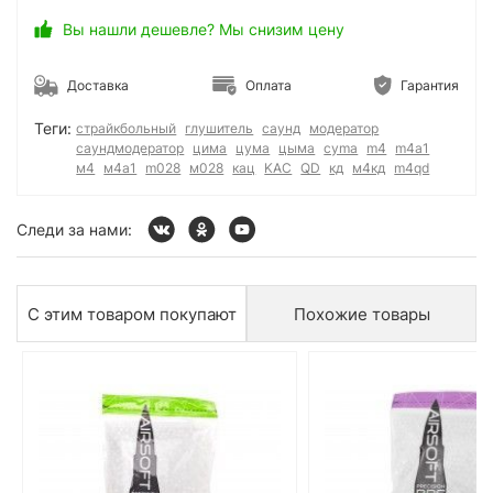
Вы нашли дешевле? Мы снизим цену
Доставка
Оплата
Гарантия
Теги:
страйкбольный
глушитель
саунд
модератор
саундмодератор
цима
цума
цыма
cyma
m4
m4a1
м4
м4а1
m028
м028
кац
KAC
QD
кд
м4кд
m4qd
Следи за нами:
С этим товаром покупают
Похожие товары