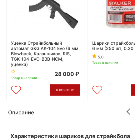
Уценка Страйкбольный
Шарики страйкбольны
автомат G&G АК-104 Evo (6 мм,
6 мм (250 шт, 0.20 г,
Blowback, Калашников, RIS,
5.0
TGK-104-EVO-BBB-NCM,
Товар в наличии
уценка)
28 000
Товар в наличии
В КОРЗИНУ
В
Описание
Характеристики шариков для страйкбола