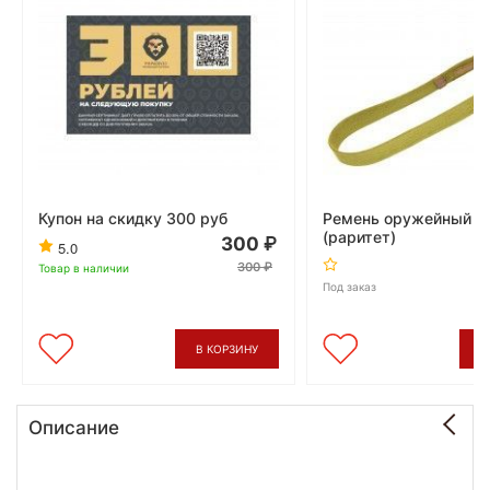
Купон на скидку 300 руб
Ремень оружейный д
(раритет)
300
5.0
300
Товар в наличии
Под заказ
В КОРЗИНУ
В
Описание