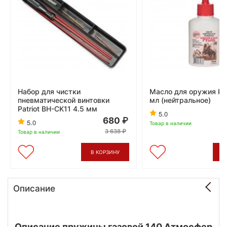
Набор для чистки
Масло для оружия Ру
пневматической винтовки
мл (нейтральное)
Patriot BH-CK11 4.5 мм
5.0
680
5.0
Товар в наличии
3 638
Товар в наличии
В КОРЗИНУ
В
Описание
Описание пружины газовой 140 Атмосфер