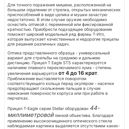
Для точного поражения мишени, расположенной на
большом отдалении от стрелка, открытых механических
приспособлений в виде целика и мушки зачастую
недостаточно. В этом случае оружие необходимо
оснастить оптикой с переменной или фиксированной
кратностью. Приобрести подходящее оборудование
поможет широкий модельный ряд фирмы Т-Игл,
которая выпускает качественные и недорогие прицелы
для решения различных задач.
Оптика представленного образца - универсальный
вариант для стрельбы на среднюю и дальнюю
дистанцию. Прицел T Eagle STS характеризуется
наличием плавного переключаемого зума - степень
от 4 до 16 крат
увеличения варьируется
.
Приближение выставляется поворотом
соответствующего кольца перед окуляром - насечки
предотвращают скольжение пальцев в случае
намокания поверхности корпуса или при работе в
перчатках.
44-
Прицел T-Eagle серии Stellar оборудован
миллиметровой
линзой объектива. Благодаря
применению высокоочищенного оптического стекла
наблюдаемая картинка выделяется отсутствием каких-