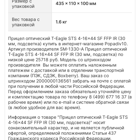
Размер с
435 x 110 x 100 мм
упаковкой
Вес товара с
1.6 кг
упаковкой
Прицел оптический T-Eagle STS 4-16x44 SF FFP IR (30
мм, подсветка) купить в интернет-магазине Popadiv10.
Артикул производителя SM-1330-A Прицел оптический
T-Eagle STS 4-16x44 SF FFP IR (30 мм, подсветка) по
низкой цене 25718 руб. Модель со штрихкодом
производителя Вы можете оплатить наложенным
платежем с доставкой или в отделении транспортной
компании (ПЭК, СДЭК, Boxberry). Ваш заказ со
штрихкодом 2000000136561 забрать на почте с оплатой
при получении в любой части Российской Федерации.
Перед оформлением заказа обязательно уточняйте цену
и комплектацию товара по телефону 8 (499) 677 16 37 (в
рабочее время) или по e-mail и системе обратной связи
(в любое удобное для вас время).
Информация о товаре "Прицел оптический T-Eagle STS
4-16x44 SF FFP IR (30 мм, подсветка)" носит
ознакомительный характер, и не является публичной
офертой, определяемой положениями Статьи 437
Гражданского кодекса Российской Федерации,