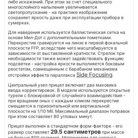
либо искажений. При этом за счет специального
многослойного напыления увеличивается
светопропускание - на практике изображение
сохраняет яркость даже при эксплуатации прибора в
сумерках.
Для наведения используется баллистическая сетка на
основе Мил-Дот с дополнительными пометками.
Перекрестие гравируется на линзе в первой фокальной
плоскости FFP, вследствие чего масштабируется в
зависимости от выставленной кратности. Стрелок при
необходимости также может задействовать функцию
подсветки - настройка яркости выполняется боковым
реостатом, совмещенным с барабаном механизма
Side Focusing
отстройки эффекта параллакса
.
Центральный узел прицел включает два маховика
ввода корректировок. В модели используются открытые
турели с блокировкой от случайного взаимодействия -
при вращении оных с каждым кликом перекрестие
смещается в горизонтальной или вертикальной
плоскости на 1/10 Mil. Максимальный диапазон поправок
при этом составляет 80 угловых минут.
Прицел выполнен в стандартном форм-факторе - его
29.5 сантиметров
размер составляет
при массе
не больше 800 граммов. Материалом для корпуса