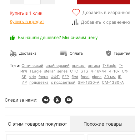
Добавить в избранное
Купить в 1 клик
Купить в кредит
Добавить к сравнению
Вы нашли дешевле? Мы снизим цену
Доставка
Оплата
Гарантия
Теги:
Оптический
снайперский
прицел
оптика
T-Eagle
Т-
Игл
TEagle
stellar
series
СТС
STS
4-16x44
4-16x
СФ
SF
side
focus
ФФП
FFP
first
focal
plane
30 мм
IR
ИР
подсветка
с подсветкой
SM-1330-A
СМ-1330-А
Следи за нами:
С этим товаром покупают
Похожие товары