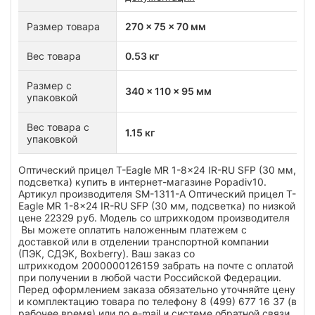
Размер товара
270 x 75 x 70 мм
Вес товара
0.53 кг
Размер с
340 x 110 x 95 мм
упаковкой
Вес товара с
1.15 кг
упаковкой
Оптический прицел T-Eagle MR 1-8x24 IR-RU SFP (30 мм,
подсветка) купить в интернет-магазине Popadiv10.
Артикул производителя SM-1311-A Оптический прицел T-
Eagle MR 1-8x24 IR-RU SFP (30 мм, подсветка) по низкой
цене 22329 руб. Модель со штрихкодом производителя
Вы можете оплатить наложенным платежем с
доставкой или в отделении транспортной компании
(ПЭК, СДЭК, Boxberry). Ваш заказ со
штрихкодом 2000000126159 забрать на почте с оплатой
при получении в любой части Российской Федерации.
Перед оформлением заказа обязательно уточняйте цену
и комплектацию товара по телефону 8 (499) 677 16 37 (в
рабочее время) или по e-mail и системе обратной связи