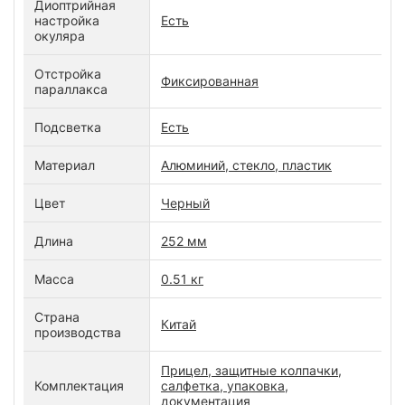
Диоптрийная
настройка
Есть
окуляра
Отстройка
Фиксированная
параллакса
Подсветка
Есть
Материал
Алюминий, стекло, пластик
Цвет
Черный
Длина
252 мм
Масса
0.51 кг
Страна
Китай
производства
Прицел, защитные колпачки,
Комплектация
салфетка, упаковка,
документация