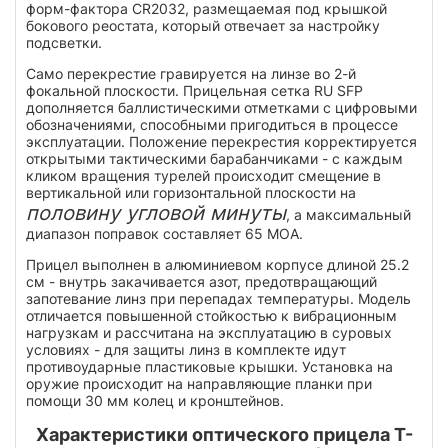
форм-фактора CR2032, размещаемая под крышкой
бокового реостата, который отвечает за настройку
подсветки.
Само перекрестие гравируется на линзе во 2-й
фокальной плоскости. Прицельная сетка RU SFP
дополняется баллистическими отметками с цифровыми
обозначениями, способными пригодиться в процессе
эксплуатации. Положение перекрестия корректируется
открытыми тактическими барабанчиками - с каждым
кликом вращения турелей происходит смещение в
вертикальной или горизонтальной плоскости на
половину угловой минуты
, а максимальный
диапазон поправок составляет 65 MOA.
Прицел выполнен в алюминиевом корпусе длиной 25.2
см - внутрь закачивается азот, предотвращающий
запотевание линз при перепадах температуры. Модель
отличается повышенной стойкостью к вибрационным
нагрузкам и рассчитана на эксплуатацию в суровых
условиях - для защиты линз в комплекте идут
противоударные пластиковые крышки. Установка на
оружие происходит на направляющие планки при
помощи 30 мм колец и кронштейнов.
Характеристики оптического прицела T-