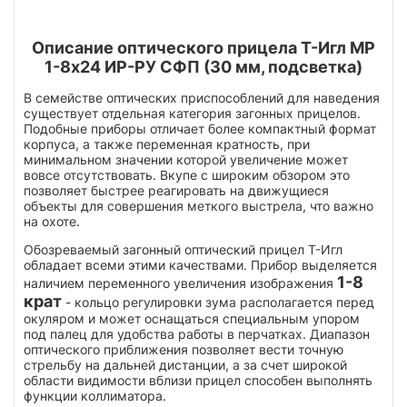
Описание оптического прицела Т-Игл МР
1-8x24 ИР-РУ СФП (30 мм, подсветка)
В семействе оптических приспособлений для наведения
существует отдельная категория загонных прицелов.
Подобные приборы отличает более компактный формат
корпуса, а также переменная кратность, при
минимальном значении которой увеличение может
вовсе отсутствовать. Вкупе с широким обзором это
позволяет быстрее реагировать на движущиеся
объекты для совершения меткого выстрела, что важно
на охоте.
Обозреваемый загонный оптический прицел Т-Игл
обладает всеми этими качествами. Прибор выделяется
1-8
наличием переменного увеличения изображения
крат
- кольцо регулировки зума располагается перед
окуляром и может оснащаться специальным упором
под палец для удобства работы в перчатках. Диапазон
оптического приближения позволяет вести точную
стрельбу на дальней дистанции, а за счет широкой
области видимости вблизи прицел способен выполнять
функции коллиматора.