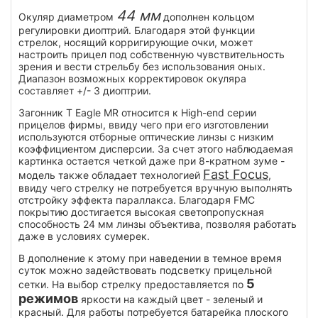
44 мм
Окуляр диаметром
дополнен кольцом
регулировки диоптрий. Благодаря этой функции
стрелок, носящий корригирующие очки, может
настроить прицел под собственную чувствительность
зрения и вести стрельбу без использования оных.
Диапазон возможных корректировок окуляра
составляет +/- 3 диоптрии.
Загонник T Eagle MR относится к High-end серии
прицелов фирмы, ввиду чего при его изготовлении
используются отборные оптические линзы с низким
коэффициентом дисперсии. За счет этого наблюдаемая
картинка остается четкой даже при 8-кратном зуме -
Fast Focus
модель также обладает технологией
,
ввиду чего стрелку не потребуется вручную выполнять
отстройку эффекта параллакса. Благодаря FMC
покрытию достигается высокая светопропускная
способность 24 мм линзы объектива, позволяя работать
даже в условиях сумерек.
В дополнение к этому при наведении в темное время
суток можно задействовать подсветку прицельной
5
сетки. На выбор стрелку предоставляется по
режимов
яркости на каждый цвет - зеленый и
красный. Для работы потребуется батарейка плоского