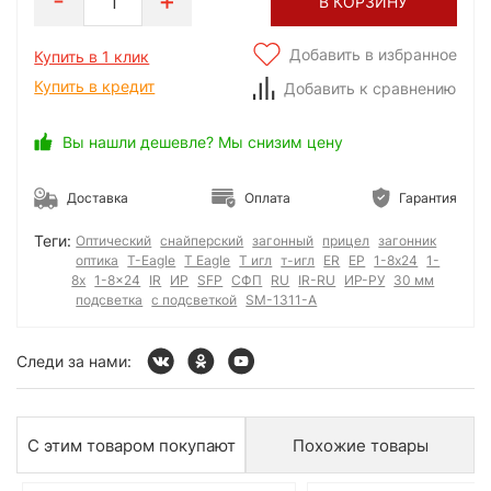
1
В КОРЗИНУ
Добавить в избранное
Купить в 1 клик
Купить в кредит
Добавить к сравнению
Вы нашли дешевле? Мы снизим цену
Доставка
Оплата
Гарантия
Теги:
Оптический
снайперский
загонный
прицел
загонник
оптика
T-Eagle
T Eagle
Т игл
т-игл
ER
ЕР
1-8x24
1-
8x
1-8x24
IR
ИР
SFP
СФП
RU
IR-RU
ИР-РУ
30 мм
подсветка
с подсветкой
SM-1311-A
Следи за нами:
С этим товаром покупают
Похожие товары