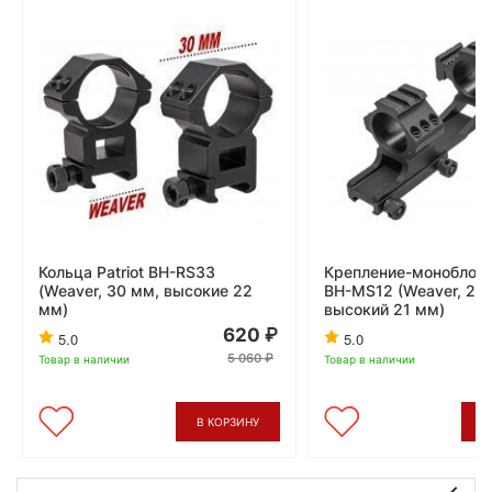
Кольца Patriot BH-RS33
Крепление-моноблок P
(Weaver, 30 мм, высокие 22
BH-MS12 (Weaver, 25.
мм)
высокий 21 мм)
620
5.0
5.0
5 060
Товар в наличии
Товар в наличии
В КОРЗИНУ
В