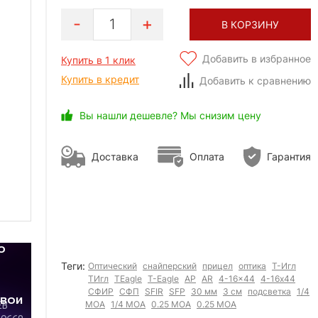
1
В КОРЗИНУ
Добавить в избранное
Купить в 1 клик
Купить в кредит
Добавить к сравнению
Вы нашли дешевле? Мы снизим цену
Доставка
Оплата
Гарантия
Теги:
Оптический
снайперский
прицел
оптика
Т-Игл
ТИгл
TEagle
T-Eagle
АР
AR
4-16x44
4-16х44
СФИР
СФП
SFIR
SFP
30 мм
3 см
подсветка
1/4
MOA
1/4 МОА
0.25 МОА
0.25 MOA