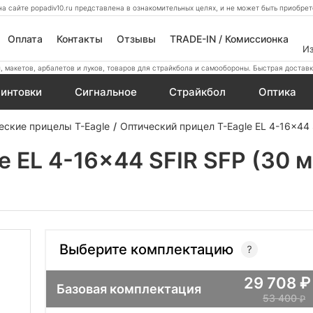
а сайте popadiv10.ru представлена в ознакомительных целях, и не может быть приобр
Оплата
Контакты
Отзывы
TRADE-IN / Комиссионка
И
 макетов, арбалетов и луков, товаров для страйкбола и самообороны. Быстрая доставк
интовки
Сигнальное
Страйкбол
Оптика
еские прицелы T-Eagle
Оптический прицел T-Eagle EL 4-16x44 
 EL 4-16x44 SFIR SFP (30 м
Выберите комплектацию
29 708
Базовая комплектация
53 400