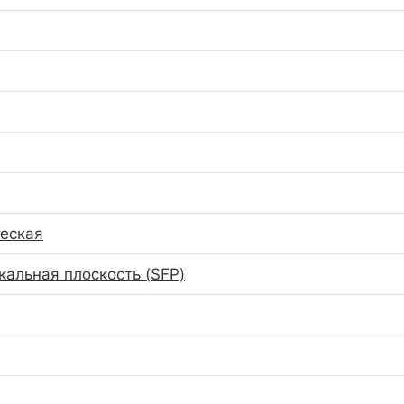
еская
кальная плоскость (SFP)