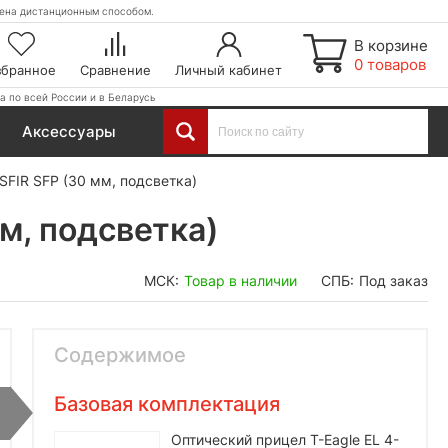
етена дистанционным способом.
В корзине
0 товаров
збранное
Сравнение
Личный кабинет
а по всей России и в Беларусь
Аксессуары
SFIR SFP (30 мм, подсветка)
м, подсветка)
МСК:
Товар в наличии
СПБ:
Под заказ
Содержимое
Базовая комплектация
Оптический прицел T-Eagle EL 4-