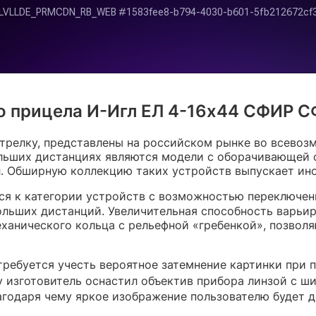
о прицела И-Игл ЕЛ 4-16х44 СФИР СФ
трелку, представлены на российском рынке во всевоз
льших дистанциях являются модели с оборачивающей с
. Обширную коллекцию таких устройств выпускает ино
я к категории устройств с возможностью переключени
ольших дистанций. Увеличительная способность варьи
анического кольца с рельефной «гребенкой», позволя
ебуется учесть вероятное затемнение картинки при п
 изготовитель оснастил объектив прибора линзой с 
лагодаря чему яркое изображение пользователю будет 