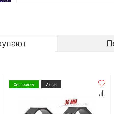
купают
П
Хит продаж
Акция