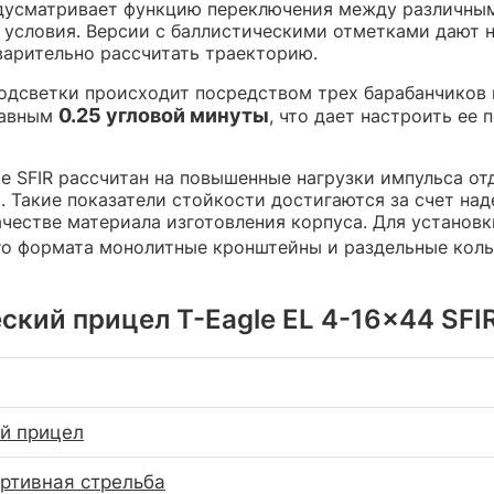
едусматривает функцию переключения между различны
условия. Версии с баллистическими отметками дают не
арительно рассчитать траекторию.
одсветки происходит посредством трех барабанчиков 
0.25 угловой минуты
равным
, что дает настроить ее
e SFIR рассчитан на повышенные нагрузки импульса от
. Такие показатели стойкости достигаются за счет на
ачестве материала изготовления корпуса. Для установ
го формата монолитные кронштейны и раздельные кол
кий прицел T-Eagle EL 4-16x44 SFIR
й прицел
ортивная стрельба