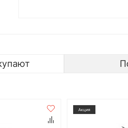
купают
П
Акция