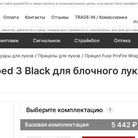
а сайте popadiv10.ru представлена в ознакомительных целях, и не может быть приобр
Оплата
Контакты
Отзывы
TRADE-IN / Комиссионка
И
 макетов, арбалетов и луков, товаров для страйкбола и самообороны. Быстрая доставк
интовки
Сигнальное
Страйкбол
Оптика
уары для луков
Прицелы для луков
Прицел Fuse ProFire Wra
ed 3 Black для блочного лук
Выберите комплектацию
5 442
Базовая комплектация