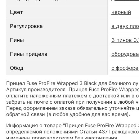
Цвет
черный
Регулировка
в двух пл
Пины
3 пинов 0.
Пины прицела
оборудов
Обод
с фосфор
Прицел Fuse ProFire Wrapped 3 Black для блочного л
Артикул производителя Прицел Fuse ProFire Wrappe
оплатить наложенным платежем с доставкой или в о
забрать на почте с оплатой при получении в любой 
Перед оформлением заказа обязательно уточняйте це
обратной связи (в любое удобное для вас время).
Информация о товаре "Прицел Fuse ProFire Wrapped 
определяемой положениями Статьи 437 Гражданског
изменены производителем без уведомления.