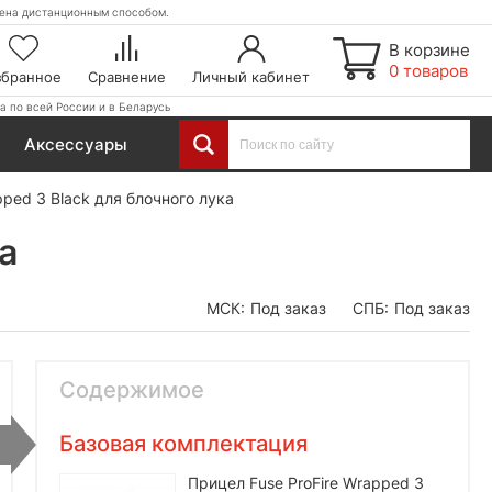
етена дистанционным способом.
В корзине
0 товаров
збранное
Сравнение
Личный кабинет
а по всей России и в Беларусь
Аксессуары
pped 3 Black для блочного лука
а
МСК:
Под заказ
СПБ:
Под заказ
Содержимое
Базовая комплектация
Прицел Fuse ProFire Wrapped 3