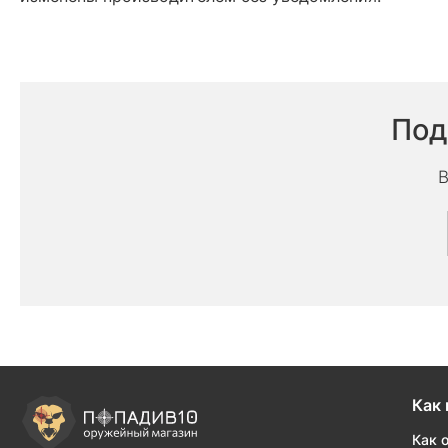
Под
В
Как 
Как 