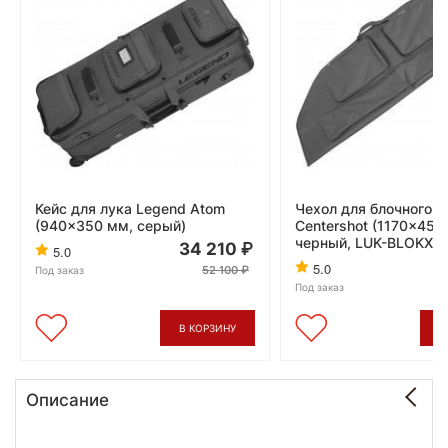
Кейс для лука Legend Atom
Чехол для блочного л
(940x350 мм, серый)
Centershot (1170x450
черный, LUK-BLOKXLB
34 210
5.0
5.0
52 100
Под заказ
Под заказ
В КОРЗИНУ
В
Описание