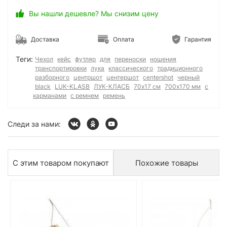
Вы нашли дешевле? Мы снизим цену
Доставка
Оплата
Гарантия
Теги:
Чехол
кейс
футляр
для
переноски
ношения
транспортировки
лука
классического
традиционного
разборного
центршот
центершот
centershot
черный
black
LUK-KLASB
ЛУК-КЛАСБ
70х17 см
700х170 мм
с
карманами
с ремнем
ремень
Следи за нами:
С этим товаром покупают
Похожие товары