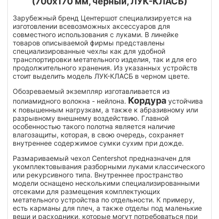
(700х170 мм, черный, ЛУК-КЛАСБ)
Зарубежный бренд Центершот специализируется на
изготовлении всевозможных аксессуаров для
совместного использования с луками. В линейке
товаров описываемой фирмы представлены
специализированные чехлы как для удобной
транспортировки метательного изделия, так и для его
продолжительного хранения. Из указанных устройств
стоит выделить модель ЛУК-КЛАСБ в черном цвете.
Обозреваемый экземпляр изготавливается из
Кордура
полиамидного волокна - нейлона.
устойчива
к повышенным нагрузкам, а также к абразивному или
разрывному внешнему воздействию. Главной
особенностью такого полотна является наличие
влагозащиты, которая, в свою очередь, сохраняет
внутреннее содержимое сумки сухим при дожде.
Размариваемый чехол Centershot предназначен для
укомплектовывания разборными луками классического
или рекурсивного типа. Внутреннее пространство
модели оснащено несколькими специализированными
отсеками для размещения комплектующих
метательного устройства по отдельности. К примеру,
есть карманы для плеч, а также отделы под маленькие
вещи и расходники, которые могут потребоваться при