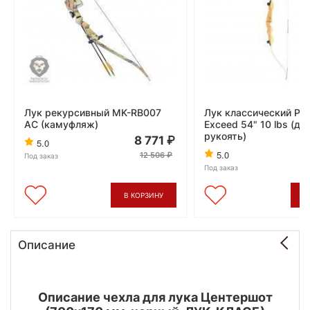
Лук рекурсивный MK-RB007
Лук классический Pin
AC (камуфляж)
Exceed 54" 10 lbs (д
рукоять)
8 771
5.0
5.0
12 506
Под заказ
Под заказ
В КОРЗИНУ
В
Описание
Описание чехла для лука Центершот