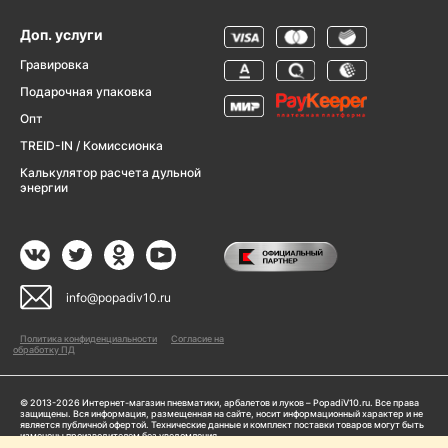
Доп. услуги
Гравировка
Подарочная упаковка
Опт
TREID-IN / Комиссионка
Калькулятор расчета дульной
энергии
info@popadiv10.ru
Политика конфиденциальности
Согласие на
обработку ПД
© 2013-2026 Интернет-магазин пневматики, арбалетов и луков – PopadiV10.ru. Все права
защищены. Вся информация, размещенная на сайте, носит информационный характер и не
является публичной офертой. Технические данные и комплект поставки товаров могут быть
изменены производителем без уведомления
ИП Жарук Александр Сергеевич, ОГРНИП: 314504704200042