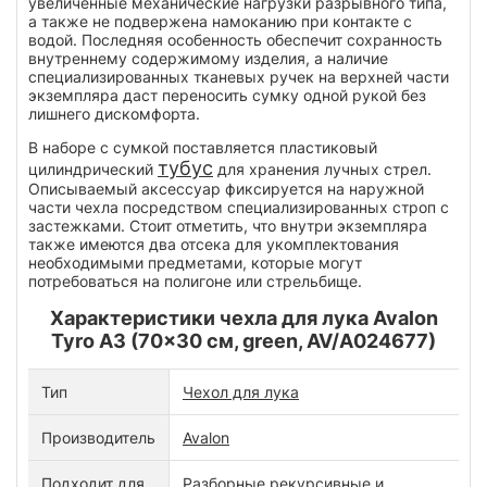
увеличенные механические нагрузки разрывного типа,
а также не подвержена намоканию при контакте с
водой. Последняя особенность обеспечит сохранность
внутреннему содержимому изделия, а наличие
специализированных тканевых ручек на верхней части
экземпляра даст переносить сумку одной рукой без
лишнего дискомфорта.
В наборе с сумкой поставляется пластиковый
тубус
цилиндрический
для хранения лучных стрел.
Описываемый аксессуар фиксируется на наружной
части чехла посредством специализированных строп с
застежками. Стоит отметить, что внутри экземпляра
также имеются два отсека для укомплектования
необходимыми предметами, которые могут
потребоваться на полигоне или стрельбище.
Характеристики чехла для лука Avalon
Tyro A3 (70x30 см, green, AV/A024677)
Тип
Чехол для лука
Производитель
Avalon
Подходит для
Разборные рекурсивные и