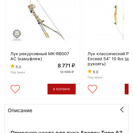
Лук рекурсивный MK-RB007
Лук классический Pin
AC (камуфляж)
Exceed 54" 10 lbs (д
рукоять)
8 771
5.0
5.0
12 506
Под заказ
Под заказ
В КОРЗИНУ
В
Описание
Описание чехла для лука Авалон Тиро А3