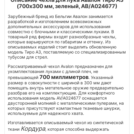
(700x300 мм, зеленый, АВ/А024677)
Зарубежный бренд из Бельгии Авалон занимается
разработкой и изготовлением всевозможных
дополнительных аксессуаров для использования
совместно с блочными и классическими луками. В
товарный ряд фирмы входят разнообразные чехлы,
которые варьируются по габаритам и оттенку. Из
описываемых изделий стоит выделить обновленную
модель Тиро А3, поставляемую со специализированным
тубусом для стрел.
Рассматриваемый чехол Avalon предназначен для
укомплектования луками с длиной плеч, не
700 миллиметров
превышающей
. Указанный
размер в совокупности с шириной в 300 мм дают
помещать внутрь метательное оружие предварительно
разобрав его на комплектующие. Для комфортного
использования модель AV/A024677 оснащается
двусторонней молнией с металлическими пулерами, на
которых присутствуют компактные тканевые шнурки,
используемые для надежного хвата.
Изготавливается описываемый чехол из синтетической
Кордура
ткани
, которая способна выдержать