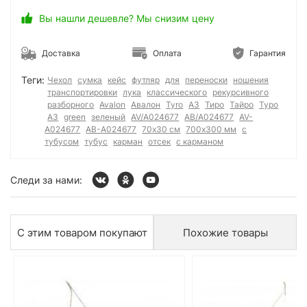
Вы нашли дешевле? Мы снизим цену
Доставка
Оплата
Гарантия
Теги:
Чехол
сумка
кейс
футляр
для
переноски
ношения
транспортировки
лука
классического
рекурсивного
разборного
Avalon
Авалон
Tyro
A3
Тиро
Тайро
Туро
А3
green
зеленый
AV/A024677
АВ/А024677
AV-
A024677
АВ-А024677
70x30 см
700x300 мм
с
тубусом
тубус
карман
отсек
с карманом
Следи за нами:
С этим товаром покупают
Похожие товары