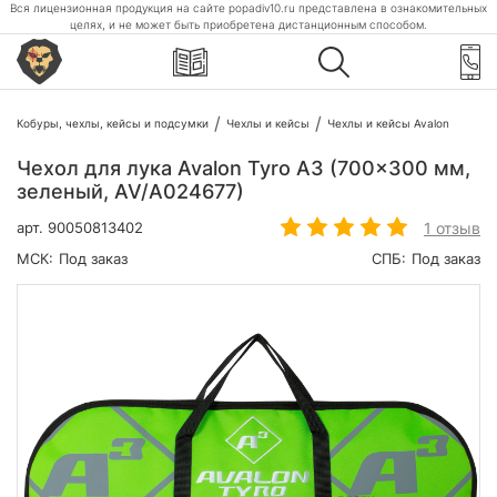
Вся лицензионная продукция на сайте popadiv10.ru представлена в ознакомительных
целях, и не может быть приобретена дистанционным способом.
Кобуры, чехлы, кейсы и подсумки
Чехлы и кейсы
Чехлы и кейсы Avalon
Чехол для лука Avalon Tyro A3 (700x300 мм,
зеленый, AV/A024677)
1 отзыв
арт.
90050813402
МСК:
Под заказ
СПБ:
Под заказ