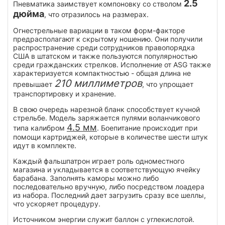
2.5
Пневматика заимствует компоновку со стволом
дюйма
, что отразилось на размерах.
Огнестрельные вариации в таком форм-факторе
предрасполагают к скрытому ношению. Они получили
распространение среди сотрудников правопорядка
США в штатском и также пользуются популярностью
среди гражданских стрелков. Исполнение от ASG также
характеризуется компактностью - общая длина не
210 миллиметров
превышает
, что упрощает
транспортировку и хранение.
В свою очередь нарезной бланк способствует кучной
стрельбе. Модель заряжается пулями воланчикового
4.5 мм
типа калибром
. Боепитание происходит при
помощи картриджей, которые в количестве шести штук
идут в комплекте.
Каждый фальшпатрон играет роль одноместного
магазина и укладывается в соответствующую ячейку
барабана. Заполнять каморы можно либо
последовательно вручную, либо посредством лоадера
из набора. Последний дает загрузить сразу все шеллы,
что ускоряет процедуру.
Источником энергии служит баллон с углекислотой.