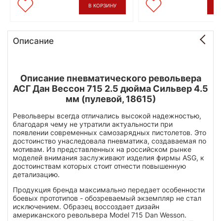
В КОРЗИНУ
В
Описание
Описание пневматического револьвера
АСГ Дан Вессон 715 2.5 дюйма Сильвер 4.5
мм (пулевой, 18615)
Револьверы всегда отличались высокой надежностью,
благодаря чему не утратили актуальности при
появлении современных самозарядных пистолетов. Это
достоинство унаследовала пневматика, создаваемая по
мотивам. Из представленных на российском рынке
моделей внимания заслуживают изделия фирмы ASG, к
достоинствам которых стоит отнести повышенную
детализацию.
Продукция бренда максимально передает особенности
боевых прототипов - обозреваемый экземпляр не стал
исключением. Образец воссоздает дизайн
американского револьвера Model 715 Dan Wesson.