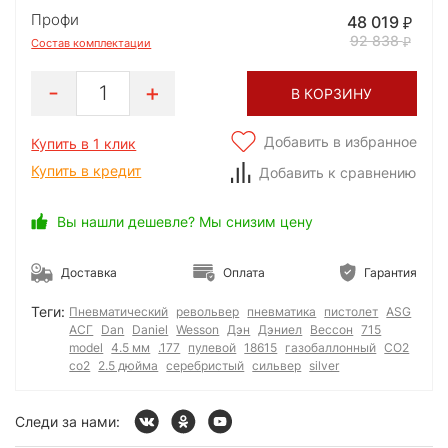
Профи
48 019
92 838
Состав комплектации
1
В КОРЗИНУ
Добавить в избранное
Купить в 1 клик
Купить в кредит
Добавить к сравнению
Вы нашли дешевле? Мы снизим цену
Доставка
Оплата
Гарантия
Теги:
Пневматический
револьвер
пневматика
пистолет
ASG
АСГ
Dan
Daniel
Wesson
Дэн
Дэниел
Вессон
715
model
4.5 мм
.177
пулевой
18615
газобаллонный
CO2
со2
2.5 дюйма
серебристый
сильвер
silver
Следи за нами: