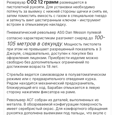
CO2 12 грамм
Резервуар
размещается в
пистолетной рукояти. Для установки необходимо
потянуть за выемку с нижней стороны щечки и снять ее,
затем поместить емкость с газом в специальное гнездо
и затянуть винт шестигранным ключом - инструмент
встроен в отмыкаемую накладку.
Пневматический револьвер ASG Dan Wesson пулевой
100-
согласно характеристикам разгоняет снаряд до
105 метров в секунду
. Мощность пистолета
при этом не превышает разрешенный показатель в 3
Джоуля, следовательно, доступен к покупке без
оформления лицензии. Приобрести изделие можно
свободно без дополнительных ограничений по
достижении возраста 18 лет.
Стрельба ведется самовзводом в полуавтоматическом
режиме или с предварительного отведения курка.
Рядом находится механический предохранитель,
блокирующий его ход. Барабан отмыкается в левую
сторону нажатием фиксатора на раме.
Револьвер АСГ собран из деталей, выполненных из
металла. В обозреваемой конфигурации поверхность
имеет серебристый окрас. Для комфортного обращения
рукоятка дополнена выемками под пальцы, что вкупе с