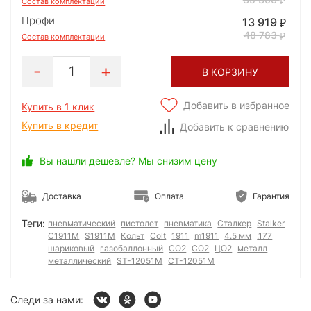
Состав комплектации
Профи
13 919
48 783
Состав комплектации
1
В КОРЗИНУ
Добавить в избранное
Купить в 1 клик
Купить в кредит
Добавить к сравнению
Вы нашли дешевле? Мы снизим цену
Доставка
Оплата
Гарантия
Теги:
пневматический
пистолет
пневматика
Сталкер
Stalker
С1911М
S1911M
Кольт
Colt
1911
m1911
4.5 мм
.177
шариковый
газобаллонный
CO2
СО2
ЦО2
металл
металлический
ST-12051M
СТ-12051М
Следи за нами: