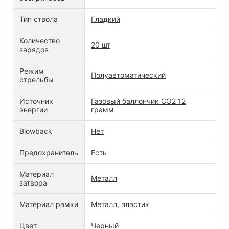
Тип ствола
Гладкий
Количество
20 шт
зарядов
Режим
Полуавтоматический
стрельбы
Источник
Газовый баллончик CO2 12
энергии
грамм
Blowback
Нет
Предохранитель
Есть
Материал
Металл
затвора
Материал рамки
Металл, пластик
Цвет
Черный