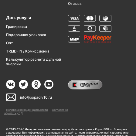
Отзывы
Доп. услуги
Гравировка
Подарочная упаковка
Опт
TREID-IN / Комиссионка
Калькулятор расчета дульной
энергии
info@popadiv10.ru
Политика конфиденциальности
Согласие на
обработку ПД
© 2013-2026 Интернет-магазин пневматики, арбалетов и луков – PopadiV10.ru. Все права
защищены. Вся информация, размещенная на сайте, носит информационный характер и не
является публичной офертой. Технические данные и комплект поставки товаров могут быть