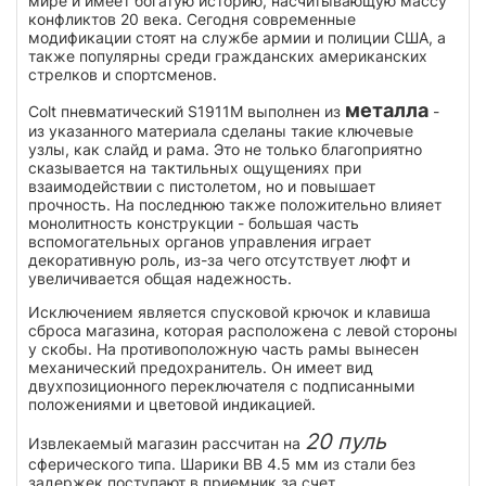
мире и имеет богатую историю, насчитывающую массу
конфликтов 20 века. Сегодня современные
модификации стоят на службе армии и полиции США, а
также популярны среди гражданских американских
стрелков и спортсменов.
металла
Colt пневматический S1911M выполнен из
-
из указанного материала сделаны такие ключевые
узлы, как слайд и рама. Это не только благоприятно
сказывается на тактильных ощущениях при
взаимодействии с пистолетом, но и повышает
прочность. На последнюю также положительно влияет
монолитность конструкции - большая часть
вспомогательных органов управления играет
декоративную роль, из-за чего отсутствует люфт и
увеличивается общая надежность.
Исключением является спусковой крючок и клавиша
сброса магазина, которая расположена с левой стороны
у скобы. На противоположную часть рамы вынесен
механический предохранитель. Он имеет вид
двухпозиционного переключателя с подписанными
положениями и цветовой индикацией.
20 пуль
Извлекаемый магазин рассчитан на
сферического типа. Шарики BB 4.5 мм из стали без
задержек поступают в приемник за счет