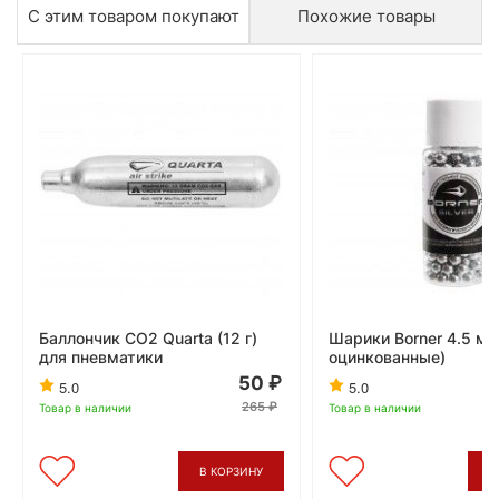
С этим товаром покупают
Похожие товары
Баллончик CO2 Quarta (12 г)
Шарики Borner 4.5 мм
для пневматики
оцинкованные)
50
5.0
5.0
265
Товар в наличии
Товар в наличии
В КОРЗИНУ
В