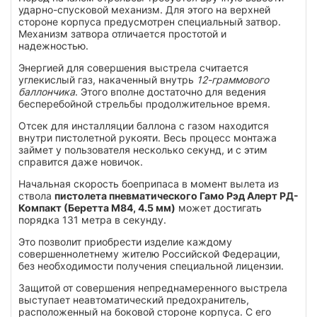
ударно-спусковой механизм. Для этого на верхней
стороне корпуса предусмотрен специальный затвор.
Механизм затвора отличается простотой и
надежностью.
Энергией для совершения выстрела считается
углекислый газ, накаченный внутрь
12-граммового
баллончика
. Этого вполне достаточно для ведения
бесперебойной стрельбы продолжительное время.
Отсек для инсталляции баллона с газом находится
внутри пистолетной рукояти. Весь процесс монтажа
займет у пользователя несколько секунд, и с этим
справится даже новичок.
Начальная скорость боеприпаса в момент вылета из
ствола
пистолета пневматического Гамо Рэд Алерт РД-
Компакт (Беретта М84, 4.5 мм)
может достигать
порядка 131 метра в секунду.
Это позволит приобрести изделие каждому
совершеннолетнему жителю Российской Федерации,
без необходимости получения специальной лицензии.
Защитой от совершения непреднамеренного выстрела
выступает неавтоматический предохранитель,
расположенный на боковой стороне корпуса. С его