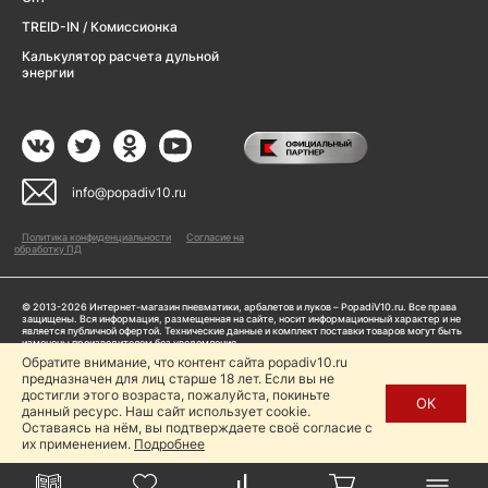
TREID-IN / Комиссионка
Калькулятор расчета дульной
энергии
info@popadiv10.ru
Политика конфиденциальности
Согласие на
обработку ПД
© 2013-2026 Интернет-магазин пневматики, арбалетов и луков – PopadiV10.ru. Все права
защищены. Вся информация, размещенная на сайте, носит информационный характер и не
является публичной офертой. Технические данные и комплект поставки товаров могут быть
изменены производителем без уведомления
ИП Жарук Александр Сергеевич, ОГРНИП: 314504704200042
Обратите внимание, что контент сайта popadiv10.ru
Пользуясь сайтом Popadiv10.ru, пользователь автоматически соглашается с условиями,
предназначен для лиц старше 18 лет. Если вы не
прописанными в
Политике конфиденциальности
достигли этого возраста, пожалуйста, покиньте
ОК
данный ресурс. Наш сайт использует cookie.
Копирование любой информации (тексты, фото, видео и др.) с сайта Popadiv10 запрещено,
за исключением наличия письменного согласия администрации сайта Popadiv10.
Оставаясь на нём, вы подтверждаете своё согласие с
их применением.
Подробнее