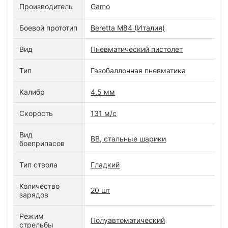
Производитель
Gamo
Боевой прототип
Beretta M84 (Италия)
Вид
Пневматический пистолет
Тип
Газобаллонная пневматика
Калибр
4.5 мм
Скорость
131 м/с
Вид
ВВ, стальные шарики
боеприпасов
Тип ствола
Гладкий
Количество
20 шт
зарядов
Режим
Полуавтоматический
стрельбы