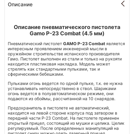
Описание
Описание пневматического пистолета
Gamo P-23 Combat (4.5 мм)
Пневматический пистолет
GAMO P-23 Combat
является
интересным проявлением инженерной мысли в
оружейном строительстве испанского производителя
Гамо. Пистолет выполнен из стали и только на рукояти
находится пластиковая накладка. Модель может
стрелять как стандартными пульками, так и
сферическими бебешками.
Пульками огонь ведется по одной пульке, т.к. ее нужна
устанавливать непосредственно в ствол. Шариками
огонь ведется в полуавтоматическом режиме, они
подаются из обоймы, рассчитанной на 10 снарядов.
Предохранитель в пистолете не автоматический,
находится на левой стороне корпуса под затвором в
передней части P-23 Combat. На пистолете применен
открытый прицел, состоящий из мушки и целика. Целик
регулируемый. После определенных манипуляций на
пистолет снизу можно одеть лазерный прицел.