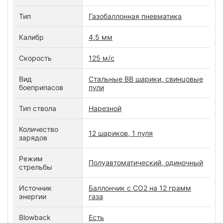
Тип
Газобаллонная пневматика
Калибр
4.5 мм
Скорость
125 м/с
Вид
Стальные BB шарики, свинцовые
боеприпасов
пули
Тип ствола
Нарезной
Количество
12 шариков, 1 пуля
зарядов
Режим
Полуавтоматический, одиночный
стрельбы
Источник
Баллончик с СО2 на 12 грамм
энергии
газа
Blowback
Есть