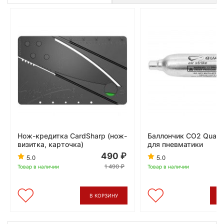
Нож-кредитка CardSharp (нож-
Баллончик CO2 Quarta 
визитка, карточка)
для пневматики
490
5.0
5.0
1 490
Товар в наличии
Товар в наличии
В КОРЗИНУ
В