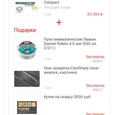
Compact
текущий товар
1 шт.
33 354
Подарки
Пули пневматические Люман
Domed Pellets 4.5 мм (500 шт,
0.57 г)
бесплатно
1 шт.
420
Нож-кредитка CardSharp (нож-
визитка, карточка)
бесплатно
1 шт.
490
Купон на скидку 2000 руб
бесплатно