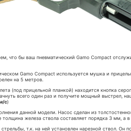
ием, что бы ваш пневматический Gamo Compact отслуж
ическом Gamo Compact используется мушка и прицельн
елен на 5 метров.
ета (под прицельной планкой) находится кнопка серог
чнуть всего один раз и получите мощный выстрел, наш
м/с
)
олнения данной модели. Насос сделан из толстостенно
 толщина железа ствола составляет порядка 3 мм, а в
стрельбы, т.к. на ней установлен нарезной ствол. Он 