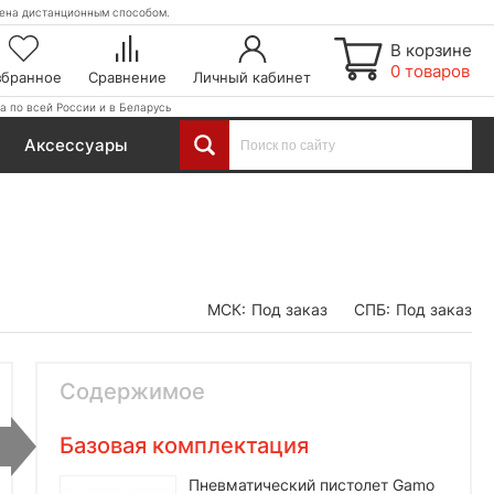
етена дистанционным способом.
В корзине
0 товаров
збранное
Сравнение
Личный кабинет
а по всей России и в Беларусь
Аксессуары
МСК:
Под заказ
СПБ:
Под заказ
Содержимое
Базовая комплектация
Пневматический пистолет Gamo