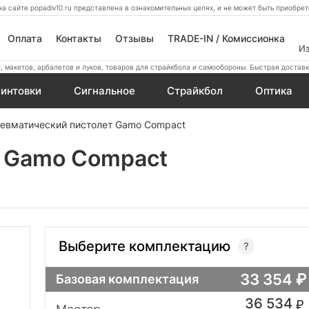
а сайте popadiv10.ru представлена в ознакомительных целях, и не может быть приобр
Оплата
Контакты
Отзывы
TRADE-IN / Комиссионка
И
 макетов, арбалетов и луков, товаров для страйкбола и самообороны. Быстрая доставк
интовки
Сигнальное
Страйкбол
Оптика
евматический пистолет Gamo Compact
т Gamo Compact
Выберите комплектацию
33 354
Базовая комплектация
36 534