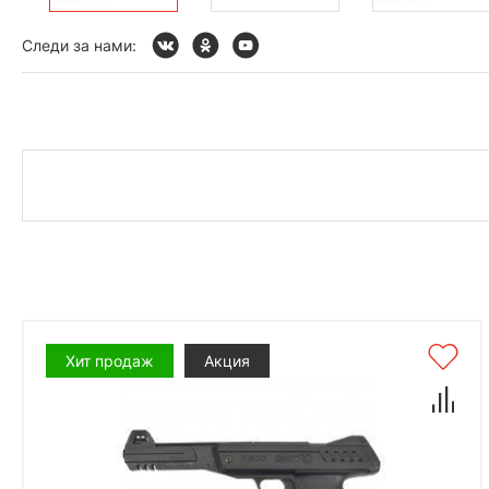
Следи за нами:
Хит продаж
Акция