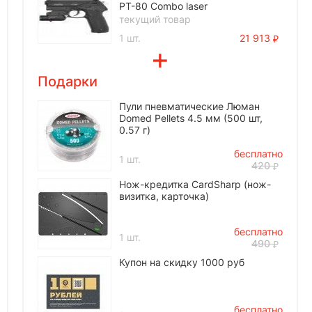
PT-80 Combo laser
текущий товар
1 шт.
21 913
Подарки
Пули пневматические Люман
Domed Pellets 4.5 мм (500 шт,
0.57 г)
бесплатно
1 шт.
420
Нож-кредитка CardSharp (нож-
визитка, карточка)
бесплатно
1 шт.
490
Купон на скидку 1000 руб
бесплатно