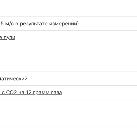
05 м/с в результате измерений)
е пули
матический
 с СО2 на 12 грамм газа