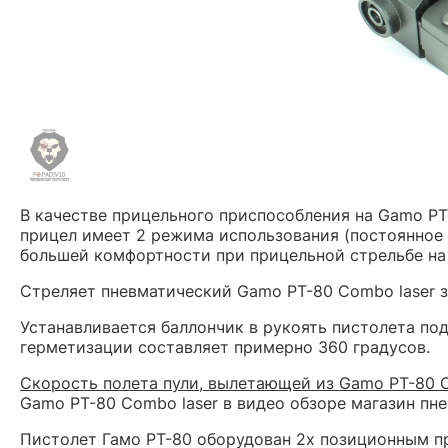
В качестве прицельного приспособления на Gamo PT
прицел имеет 2 режима использования (постоянное 
большей комфортности при прицельной стрельбе на 
Стреляет пневматический Gamo PT-80 Combo laser за
Устанавливается баллончик в рукоять пистолета по
герметизации составляет примерно 360 градусов.
Скорость полета пули, вылетающей из Gamo PT-80 Co
Gamo PT-80 Combo laser в видео обзоре магазин пнев
Пистолет Гамо РТ-80 оборудован 2х позиционным п