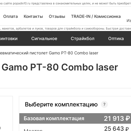
а сайте popadiv10.ru представлена в ознакомительных целях, и не может быть приобр
Оплата
Контакты
Отзывы
TRADE-IN / Комиссионка
И
 макетов, арбалетов и луков, товаров для страйкбола и самообороны. Быстрая доставк
интовки
Сигнальное
Страйкбол
Оптика
евматический пистолет Gamo PT-80 Combo laser
 Gamo PT-80 Combo laser
Выберите комплектацию
21 913
Базовая комплектация
25 643