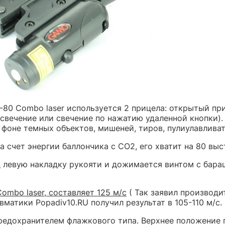
-80 Combo laser используется 2 прицела: открытый пр
свечение или свечение по нажатию удаленной кнопки)
фоне темных объектов, мишеней, тиров, пулиулавливат
 счет энергии баллончика с СО2, его хватит на 80 выс
д левую накладку рукояти и дожимается винтом с бара
mbo laser, составляет 125 м/с
( Так заявил производи
матики Popadiv10.RU получил результат в 105-110 м/с.
редохранителем флажкового типа. Верхнее положение 