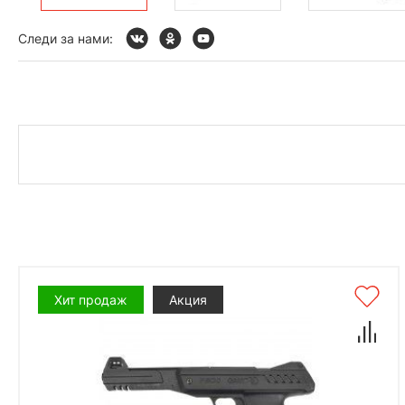
Следи за нами:
Хит продаж
Акция