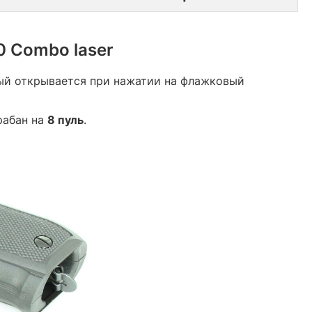
 Combo laser
рый открывается при нажатии на флажковый
рабан на
8 пуль
.