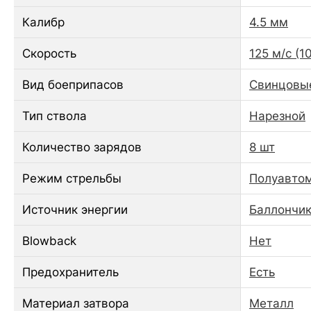
Калибр
4.5 мм
Скорость
125 м/с (1
Вид боеприпасов
Свинцовы
Тип ствола
Нарезной
Количество зарядов
8 шт
Режим стрельбы
Полуавто
Источник энергии
Баллончик
Blowback
Нет
Предохранитель
Есть
Материал затвора
Металл