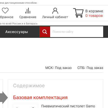
етена дистанционным способом.
В корзине
0 товаров
збранное
Сравнение
Личный кабинет
а по всей России и в Беларусь
Аксессуары
МСК:
Под заказ
СПБ:
Под заказ
Содержимое
Базовая комплектация
Пневматический пистолет Gamo