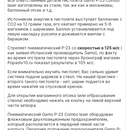
Все ответственные детали пистолета Gamo P-23 Combo
laser изготовлены из стали, так же как и механизмы,
баллонный отсек и т.д.
Источником энергии в пистолете выступает баллончик с
СО2 на 12 грамм газа, его хватает примерно на 5-6
магазинов с шариками. Баллон устанавливается под
левую накладку рукояти и доживается винтом с
барашком.
Стреляет пневматический P-23 со
скоростью в 125 м/с
(
как заявил Испанский производитель Gamo), по факту
во время отстрела пистолета через Хронограф магазин
Popadiv10.ru показал результаты в 105 м/с.
Если внимательно изучить пистолет, Вас сильно удивит
система подачи шариков в ствол. На нашей практике -
второго такого пистолета - нет, шарик подается во
время нажатия на спусковой крючок.
Для открытия магазинного отсека (или отбрасывания
ствола) необходимо нажать на кнопку на левой верхней
части затвора.
Пневматический
Gamo P-23 Combo laser оборудован
флажковым двухпозиционным предохранителем,
который располагается в передней левой части
корпуса. Переднее положение предохранителя Gamo P-