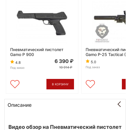
Пневматический пистолет
Пневматический пист
Gamo P 900
Gamo P-25 Tactical (B
6 390
5.0
4.8
10 914
Под заказ
Под заказ
В КОРЗИНУ
В
Описание
Видео обзор на Пневматический пистолет