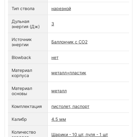
Тип ствола
нарезной
Дульная
3
энергия (Дж)
Источник
Баллончик с СО2
энергии
Blowback
нет
Материал
металл+пластик
корпуса
Материал
металл
основы
Комплектация
пистолет, паспорт
Калибр
4.5 мм
Количество
Шарики - 10 шт, пуля - 1 шт