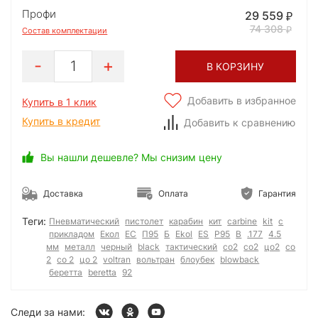
Профи
29 559
74 308
Состав комплектации
1
В КОРЗИНУ
Добавить в избранное
Купить в 1 клик
Купить в кредит
Добавить к сравнению
Вы нашли дешевле? Мы снизим цену
Доставка
Оплата
Гарантия
Теги:
Пневматический
пистолет
карабин
кит
carbine
kit
с
прикладом
Екол
ЕС
П95
Б
Ekol
ES
P95
B
.177
4.5
мм
металл
черный
black
тактический
co2
со2
цо2
co
2
со 2
цо 2
voltran
вольтран
блоубек
blowback
беретта
beretta
92
Следи за нами: