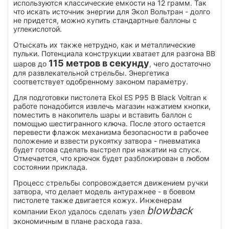
используются классические емкости на 12 грамм. Так
что искать источник энергии для Экол Вольтран - долго
не придется, можно купить стандартные баллоны с
углекислотой.
Отыскать их также нетрудно, как и металлические
пульки. Потенциала конструкции хватает для разгона BB
115 метров в секунду
шаров до
, чего достаточно
для развлекательной стрельбы. Энергетика
соответствует одобренному законом параметру.
Для подготовки пистолета Ekol ES P95 B Black Voltran к
работе понадобится извлечь магазин нажатием кнопки,
поместить в накопитель шары и вставить баллон с
помощью шестигранного ключа. После этого остается
перевести флажок механизма безопасности в рабочее
положение и взвести рукоятку затвора - пневматика
будет готова сделать выстрел при нажатии на спуск.
Отмечается, что крючок будет разблокирован в любом
состоянии приклада.
Процесс стрельбы сопровождается движением ручки
затвора, что делает модель антуражнее - в боевом
пистолете также двигается кожух. Инженерам
blowback
компании Екол удалось сделать узел
экономичным в плане расхода газа.