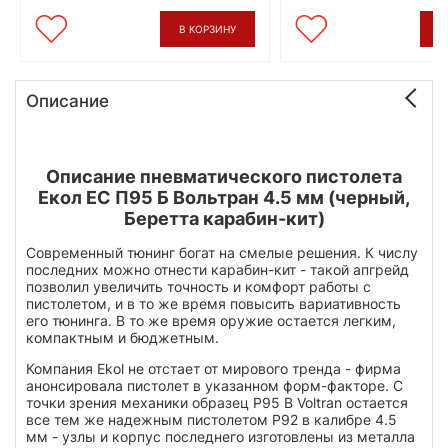
В КОРЗИНУ
В
Описание
Описание пневматического пистолета
Екол ЕС П95 Б Вольтран 4.5 мм (черный,
Беретта карабин-кит)
Современный тюнинг богат на смелые решения. К числу
последних можно отнести карабин-кит - такой апгрейд
позволил увеличить точность и комфорт работы с
пистолетом, и в то же время повысить вариативность
его тюнинга. В то же время оружие остается легким,
компактным и бюджетным.
Компания Ekol не отстает от мирового тренда - фирма
анонсировала пистолет в указанном форм-факторе. С
точки зрения механики образец P95 B Voltran остается
все тем же надежным пистолетом P92 в калибре 4.5
мм - узлы и корпус последнего изготовлены из металла