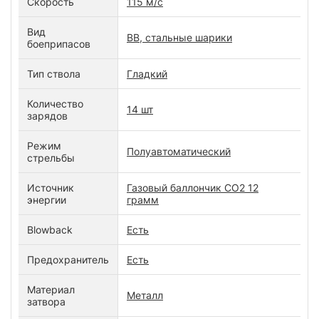
Скорость
115 м/с
Вид
BB, стальные шарики
боеприпасов
Тип ствола
Гладкий
Количество
14 шт
зарядов
Режим
Полуавтоматический
стрельбы
Источник
Газовый баллончик CO2 12
энергии
грамм
Blowback
Есть
Предохранитель
Есть
Материал
Металл
затвора