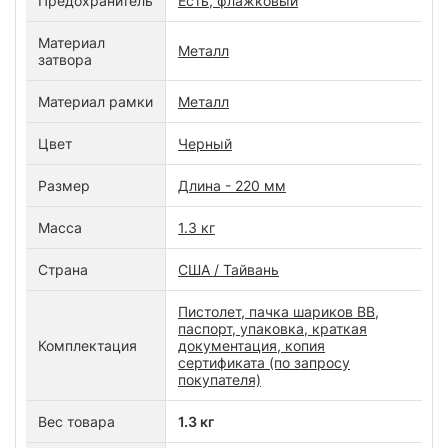
Предохранитель
Есть, флажковый
Материал
Металл
затвора
Материал рамки
Металл
Цвет
Черный
Размер
Длина - 220 мм
Масса
1.3 кг
Страна
США / Тайвань
Пистолет, пачка шариков BB,
паспорт, упаковка, краткая
Комплектация
документация, копия
сертификата (по запросу
покупателя)
Вес товара
1.3 кг