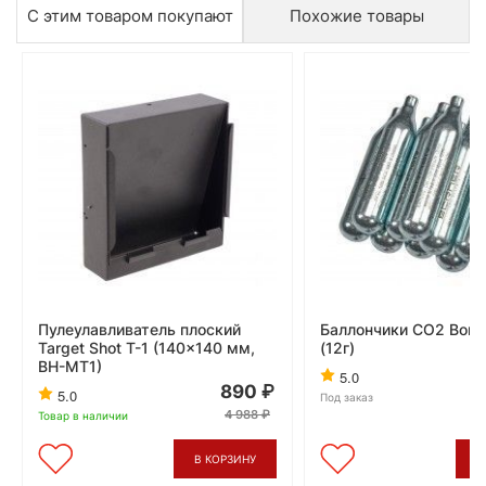
С этим товаром покупают
Похожие товары
Пулеулавливатель плоский
Баллончики CO2 Borne
Target Shot T-1 (140x140 мм,
(12г)
BH-MT1)
5.0
890
5.0
Под заказ
4 988
Товар в наличии
В КОРЗИНУ
В