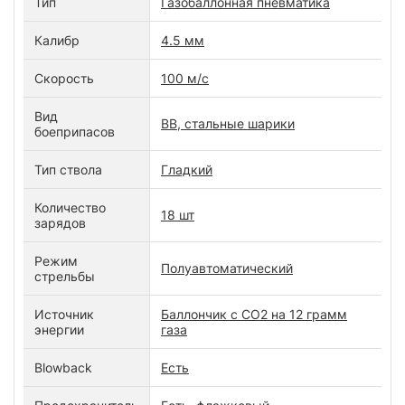
Тип
Газобаллонная пневматика
Калибр
4.5 мм
Скорость
100 м/с
Вид
ВВ, стальные шарики
боеприпасов
Тип ствола
Гладкий
Количество
18 шт
зарядов
Режим
Полуавтоматический
стрельбы
Источник
Баллончик с СО2 на 12 грамм
энергии
газа
Blowback
Есть