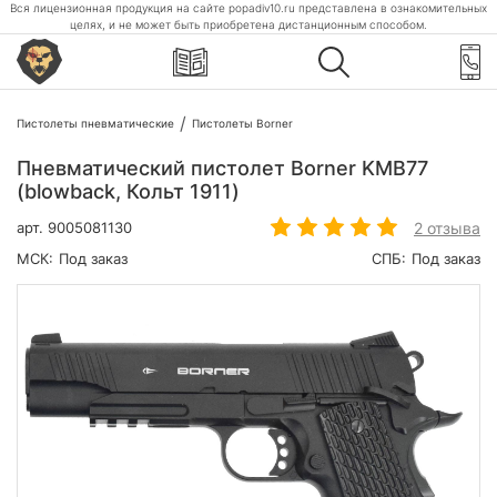
Вся лицензионная продукция на сайте popadiv10.ru представлена в ознакомительных
целях, и не может быть приобретена дистанционным способом.
Пистолеты пневматические
Пистолеты Borner
Пневматический пистолет Borner KMB77
(blowback, Кольт 1911)
2 отзыва
арт.
9005081130
МСК:
Под заказ
СПБ:
Под заказ