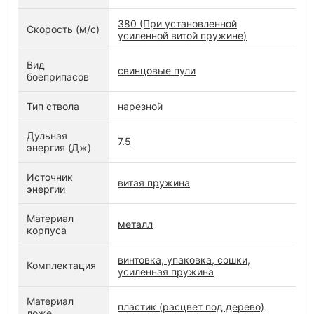
380 (При установленной
Скорость (м/с)
усиленной витой пружине)
Вид
свинцовые пули
боеприпасов
Тип ствола
нарезной
Дульная
7.5
энергия (Дж)
Источник
витая пружина
энергии
Материал
металл
корпуса
винтовка, упаковка, сошки,
Комплектация
усиленная пружина
Материал
пластик (расцвет под дерево)
ложе