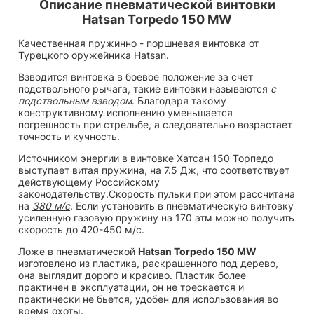
Описание пневматической винтовки
Hatsan Torpedo 150 MW
Качественная пружинно - поршневая винтовка от
Турецкого оружейника Hatsan.
Взводится винтовка в боевое положение за счет
подствольного рычага, такие винтовки называются
с
подствольным взводом
. Благодаря такому
конструктивному исполнению уменьшается
погрешность при стрельбе, а следовательно возрастает
точность и кучность.
Источником энергии в винтовке
Хатсан 150 Торпедо
выступает витая пружина, на 7.5 Дж, что соответствует
действующему Российскому
законодательству.Скорость пульки при этом рассчитана
на
380 м/с
. Если установить в пневматическую винтовку
усиленную газовую пружину на 170 атм можно получить
скорость до 420-450 м/с.
Ложе в пневматической
Hatsan Torpedo 150 MW
изготовлено из пластика, раскрашенного под дерево,
она выглядит дорого и красиво. Пластик более
практичен в эксплуатации, он не трескается и
практически не бьется, удобен для использования во
время охоты.