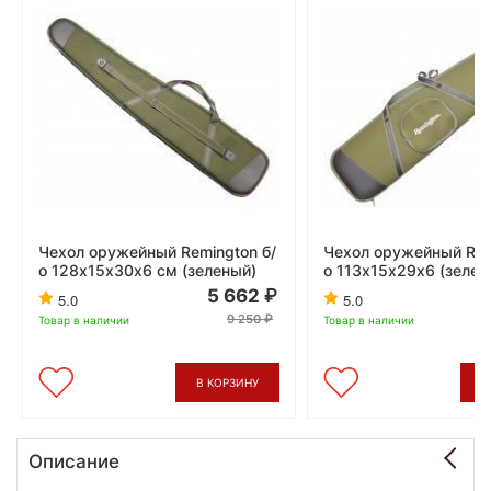
Чехол оружейный Remington б/
Чехол оружейный Rem
о 128х15х30x6 см (зеленый)
о 113х15х29х6 (зелен
5 662
5.0
5.0
9 250
Товар в наличии
Товар в наличии
В КОРЗИНУ
В
Описание