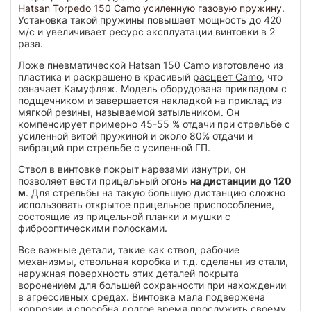
Hatsan Torpedo 150 Camo усиленную газовую пружину
.
Установка такой пружины повышает мощность до 420
м/с и увеличивает ресурс эксплуатации винтовки в 2
раза.
Ложе пневматической Hatsan 150 Camo изготовлено из
пластика и раскрашено в красивый
расцвет Camo
, что
означает Камуфляж. Модель оборудована прикладом с
подщечником и завершается накладкой на приклад из
мягкой резины, называемой затыльником. Он
компенсирует примерно 45-55 % отдачи при стрельбе с
усиленной витой пружиной и около 80% отдачи и
вибраций при стрельбе с усиленной ГП.
Ствол в винтовке покрыт нарезами
изнутри, он
позволяет вести прицельный огонь
на дистанции до 120
м
. Для стрельбы на такую большую дистанцию сложно
использовать открытое прицельное приспособление,
состоящие из прицельной планки и мушки с
фиброоптическими полосками.
Все важные детали, такие как ствол, рабочие
механизмы, ствольная коробка и т.д. сделаны из стали,
наружная поверхность этих деталей покрыта
воронением для большей сохранности при нахождении
в агрессивных средах. Винтовка мала подвержена
коррозии и способна долгое время прослужить своему