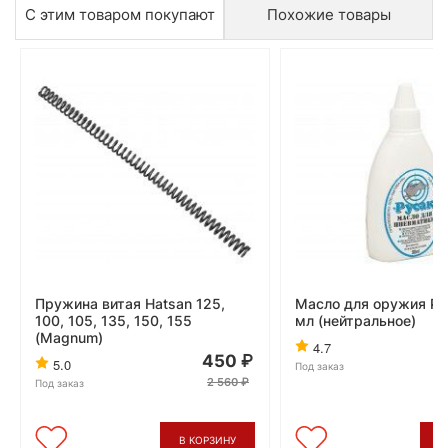
С этим товаром покупают
Похожие товары
Пружина витая Hatsan 125,
Масло для оружия Ру
100, 105, 135, 150, 155
мл (нейтральное)
(Magnum)
4.7
450
5.0
Под заказ
2 560
Под заказ
В КОРЗИНУ
В