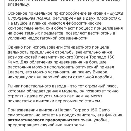
владельцу.
Основное прицельное приспособление винтовки -
мушка
и прицельная планка
, регулируемая в двух плоскостях.
На мушке и планке имеются фиброоптические
контрастные нити, они облегчают процесс прицеливания
на фоне темных предметов, позволяют вести огонь в
условиях недостаточной освещенности.
Однако при использовании стандартного прицела
дальность прицельной стрельбы значительно ниже
возможностей пневматического
Хатсан Торпедо 150
Камо
. Для облегчения прицеливания на большие
расстояния можно использовать оптический прицел
Leapers, его можно установить на планку Вивера,
находящуюся на верхней части ствольной коробки.
Рычаг подствольного взвода - это тот огромный плюс,
которым обладает данная модель, он позволяет точно
стрелять даже спустя много лет, чем не могут
похвастаться винтовки переломки со стажем.
При взведении винтовки Hatsan Torpedo 150 Camo
самостоятельно встает на предохранитель, эта функция
автоматического предохранителя
очень удобна,
предотвращает случайные выстрелы.