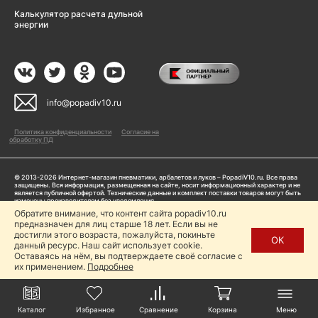
Калькулятор расчета дульной
энергии
info@popadiv10.ru
Политика конфиденциальности
Согласие на
обработку ПД
© 2013-2026 Интернет-магазин пневматики, арбалетов и луков – PopadiV10.ru. Все права
защищены. Вся информация, размещенная на сайте, носит информационный характер и не
является публичной офертой. Технические данные и комплект поставки товаров могут быть
изменены производителем без уведомления
ИП Жарук Александр Сергеевич, ОГРНИП: 314504704200042
Обратите внимание, что контент сайта popadiv10.ru
Пользуясь сайтом Popadiv10.ru, пользователь автоматически соглашается с условиями,
предназначен для лиц старше 18 лет. Если вы не
прописанными в
Политике конфиденциальности
достигли этого возраста, пожалуйста, покиньте
ОК
данный ресурс. Наш сайт использует cookie.
Копирование любой информации (тексты, фото, видео и др.) с сайта Popadiv10 запрещено,
за исключением наличия письменного согласия администрации сайта Popadiv10.
Оставаясь на нём, вы подтверждаете своё согласие с
их применением.
Подробнее
Каталог
Избранное
Сравнение
Корзина
Меню