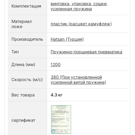
винтовка, упаковка, сошки,
Комплектация
усиленная пружина
Материал
пластик (расцвет камуфляж)
ложе
Производитель
Hatsan (Турция)
Тип
Пружинно-поршневая пневматика
Длина (мм)
1200
380 (При установленной
Скорость (м/с)
усиленной витой пружине)
Вес товара
4.3 кг
сертификат