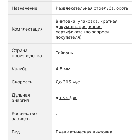
Назначение
Развлекательная стрельба, охота
Винтовка, упаковка, краткая
документация, копия
Комплектация
сертификата (по запросу
покупателя)
Страна
Тайвань
производства
Калибр
4.5 мм
Скорость
До 305 м/с
Дульная
до 7.5 Дж
энергия
Количество
1
зарядов
Вид
Пневматическая винтовка