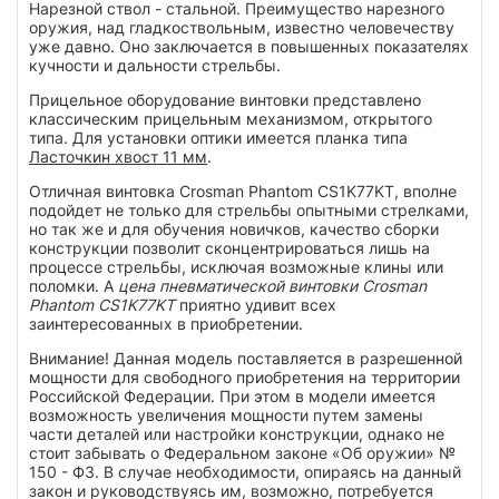
Нарезной ствол - стальной. Преимущество нарезного
оружия, над гладкоствольным, известно человечеству
уже давно. Оно заключается в повышенных показателях
кучности и дальности стрельбы.
Прицельное оборудование винтовки представлено
классическим прицельным механизмом, открытого
типа. Для установки оптики имеется планка типа
Ласточкин хвост 11 мм
.
Отличная винтовка Crosman Phantom СS1K77KT, вполне
подойдет не только для стрельбы опытными стрелками,
но так же и для обучения новичков, качество сборки
конструкции позволит сконцентрироваться лишь на
процессе стрельбы, исключая возможные клины или
поломки. А
цена пневматической винтовки Crosman
Phantom СS1K77KT
приятно удивит всех
заинтересованных в приобретении.
Внимание! Данная модель поставляется в разрешенной
мощности для свободного приобретения на территории
Российской Федерации. При этом в модели имеется
возможность увеличения мощности путем замены
части деталей или настройки конструкции, однако не
стоит забывать о Федеральном законе «Об оружии» №
150 - ФЗ. В случае необходимости, опираясь на данный
закон и руководствуясь им, возможно, потребуется