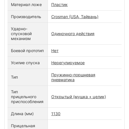
Материал ложе
Пластик
Производитель
Crosman (USA, Тайвань)
Ударно-
спусковой
Одиночного действия
механизм
Боевой прототип
Нет
Усилие спуска
Нерегулируемое
Пружинно-поршневая
Тип
пневматика
Тип
прицельного
Открытый (мушка + целик)
приспособления
Длина (мм)
1130
Прицельная