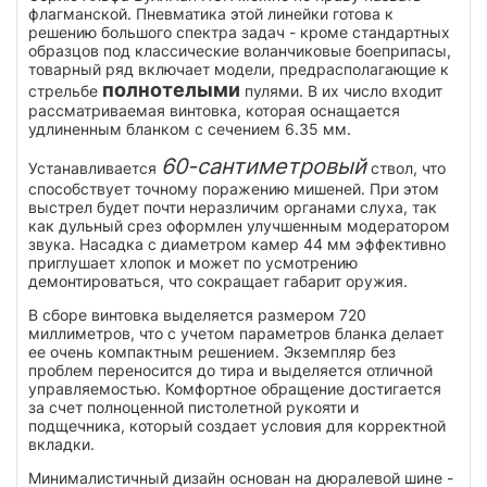
флагманской. Пневматика этой линейки готова к
решению большого спектра задач - кроме стандартных
образцов под классические воланчиковые боеприпасы,
товарный ряд включает модели, предрасполагающие к
полнотелыми
стрельбе
пулями. В их число входит
рассматриваемая винтовка, которая оснащается
удлиненным бланком с сечением 6.35 мм.
60-сантиметровый
Устанавливается
ствол, что
способствует точному поражению мишеней. При этом
выстрел будет почти неразличим органами слуха, так
как дульный срез оформлен улучшенным модератором
звука. Насадка с диаметром камер 44 мм эффективно
приглушает хлопок и может по усмотрению
демонтироваться, что сокращает габарит оружия.
В сборе винтовка выделяется размером 720
миллиметров, что с учетом параметров бланка делает
ее очень компактным решением. Экземпляр без
проблем переносится до тира и выделяется отличной
управляемостью. Комфортное обращение достигается
за счет полноценной пистолетной рукояти и
подщечника, который создает условия для корректной
вкладки.
Минималистичный дизайн основан на дюралевой шине -