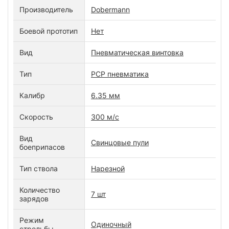
Производитель
Dobermann
Боевой прототип
Нет
Вид
Пневматическая винтовка
Тип
PCP пневматика
Калибр
6.35 мм
Скорость
300 м/с
Вид
Свинцовые пули
боеприпасов
Тип ствола
Нарезной
Количество
7 шт
зарядов
Режим
Одиночный
стрельбы