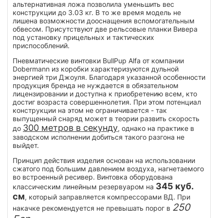
альтернативная ложа позволила уменьшить вес
конструкции до 3.03 кг. В то же время модель не
лишена возможности дооснащения вспомогательным
обвесом. Присутствуют две рельсовые планки Вивера
под установку прицельных и тактических
приспособлений.
Пневматические винтовки BullPup Alfa от компании
Dobermann из коробки характеризуются дульной
энергией три Джоуля. Благодаря указанной особенности
продукция бренда не нуждается в обязательном
лицензировании и доступна к приобретению всем, кто
достиг возраста совершеннолетия. При этом потенциал
конструкции на этом не ограничивается - так
выпущенный снаряд может в теории развить скорость
300 метров в секунду
до
, однако на практике в
заводском исполнении добиться такого разгона не
выйдет.
Принцип действия изделия основан на использовании
сжатого под большим давлением воздуха, нагнетаемого
во встроенный ресивер. Винтовка оборудована
345 куб.
классическим линейным резервуаром на
см
, который заправляется компрессорами ВД. При
250
накачке рекомендуется не превышать порог в