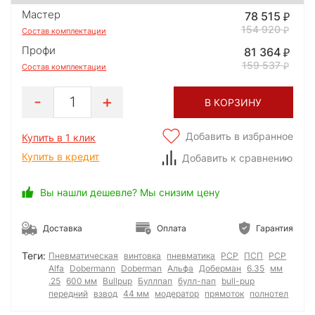
Мастер
78 515
154 920
Состав комплектации
Профи
81 364
159 537
Состав комплектации
1
В КОРЗИНУ
Добавить в избранное
Купить в 1 клик
Купить в кредит
Добавить к сравнению
Вы нашли дешевле? Мы снизим цену
Доставка
Оплата
Гарантия
Теги:
Пневматическая
винтовка
пневматика
PCP
ПСП
РСР
Alfa
Dobermann
Doberman
Альфа
Доберман
6.35
мм
.25
600 мм
Bullpup
Буллпап
булл-пап
bull-pup
передний
взвод
44 мм
модератор
прямоток
полнотел