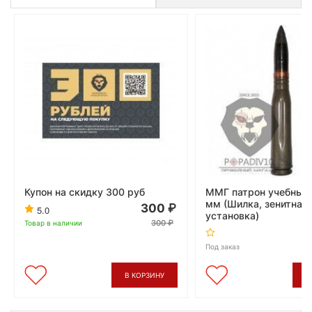
Купон на скидку 300 руб
ММГ патрон учебный
мм (Шилка, зенитная
300
5.0
установка)
300
Товар в наличии
Под заказ
В КОРЗИНУ
В