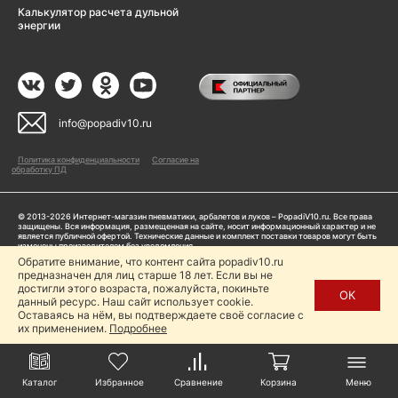
Калькулятор расчета дульной
энергии
info@popadiv10.ru
Политика конфиденциальности
Согласие на
обработку ПД
© 2013-2026 Интернет-магазин пневматики, арбалетов и луков – PopadiV10.ru. Все права
защищены. Вся информация, размещенная на сайте, носит информационный характер и не
является публичной офертой. Технические данные и комплект поставки товаров могут быть
изменены производителем без уведомления
ИП Жарук Александр Сергеевич, ОГРНИП: 314504704200042
Обратите внимание, что контент сайта popadiv10.ru
предназначен для лиц старше 18 лет. Если вы не
Пользуясь сайтом Popadiv10.ru, пользователь автоматически соглашается с условиями,
прописанными в
Политике конфиденциальности
достигли этого возраста, пожалуйста, покиньте
ОК
данный ресурс. Наш сайт использует cookie.
Копирование любой информации (тексты, фото, видео и др.) с сайта Popadiv10 запрещено,
за исключением наличия письменного согласия администрации сайта Popadiv10.
Оставаясь на нём, вы подтверждаете своё согласие с
их применением.
Подробнее
Каталог
Избранное
Сравнение
Корзина
Меню