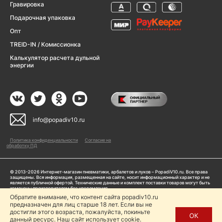
Гравировка
Подарочная упаковка
Опт
TREID-IN / Комиссионка
Калькулятор расчета дульной
энергии
info@popadiv10.ru
Политика конфиденциальности
Согласие на
обработку ПД
© 2013-2026 Интернет-магазин пневматики, арбалетов и луков – PopadiV10.ru. Все права
защищены. Вся информация, размещенная на сайте, носит информационный характер и не
является публичной офертой. Технические данные и комплект поставки товаров могут быть
изменены производителем без уведомления
ИП Жарук Александр Сергеевич, ОГРНИП: 314504704200042
Обратите внимание, что контент сайта popadiv10.ru
Пользуясь сайтом Popadiv10.ru, пользователь автоматически соглашается с условиями,
предназначен для лиц старше 18 лет. Если вы не
прописанными в
Политике конфиденциальности
достигли этого возраста, пожалуйста, покиньте
ОК
данный ресурс. Наш сайт использует cookie.
Копирование любой информации (тексты, фото, видео и др.) с сайта Popadiv10 запрещено,