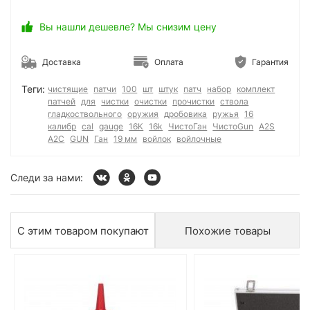
Вы нашли дешевле? Мы снизим цену
Доставка
Оплата
Гарантия
Теги:
чистящие
патчи
100
шт
штук
патч
набор
комплект
патчей
для
чистки
очистки
прочистки
ствола
гладкоствольного
оружия
дробовика
ружья
16
калибр
cal
gauge
16К
16k
ЧистоГан
ЧистоGun
A2S
А2С
GUN
Ган
19 мм
войлок
войлочные
Следи за нами:
С этим товаром покупают
Похожие товары