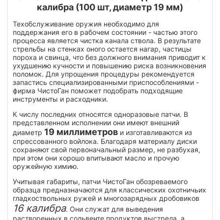
калибра (100 шт, диаметр 19 мм)
Техобслуживание оружия необходимо для
поддержания его в рабочем состоянии - частью этого
процесса является чистка канала ствола. В результате
стрельбы на стенках оного остается нагар, частицы
пороха и свинца, что без должного внимания приводит к
ухудшению кучности и повышению риска возникновения
поломок. Для упрощения процедуры рекомендуется
запастись специализированными приспособлениями -
фирма ЧистоГан поможет подобрать подходящие
инструменты и расходники.
К числу последних относятся одноразовые патчи. В
представленном исполнении они имеют внешний
19 миллиметров
диаметр
и изготавливаются из
спрессованного войлока. Благодаря материалу диски
сохраняют свой первоначальный размер, не разбухая,
при этом они хорошо впитывают масло и прочую
оружейную химию.
Учитывая габариты, патчи ЧистоГан обозреваемого
образца предназначаются для классических охотничьих
гладкоствольных ружей и многозарядных дробовиков
16 калибра
. Они служат для выведения
растворенных в сольвенте продуктов выстрела, а