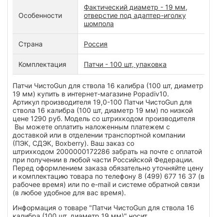
Фактический диаметр - 19 мм,
Особенности
отверстие под адаптер-иголку
шомпола
Страна
Россия
Комплектация
Патчи - 100 шт, упаковка
Патчи ЧистоGun для ствола 16 калибра (100 шт, диаметр
19 мм) купить в интернет-магазине Popadiv10.
Артикул производителя 19,0-100 Патчи ЧистоGun для
ствола 16 калибра (100 шт, диаметр 19 мм) по низкой
цене 1290 руб. Модель со штрихкодом производителя
Вы можете оплатить наложенным платежем с
доставкой или в отделении транспортной компании
(ПЭК, СДЭК, Boxberry). Ваш заказ со
штрихкодом 2000000172286 забрать на почте с оплатой
при получении в любой части Российской Федерации.
Перед оформлением заказа обязательно уточняйте цену
и комплектацию товара по телефону 8 (499) 677 16 37 (в
рабочее время) или по e-mail и системе обратной связи
(в любое удобное для вас время).
Информация о товаре "Патчи ЧистоGun для ствола 16
калибра (100 шт, диаметр 19 мм)" носит