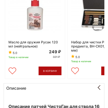
Масло для оружия Русак 120
Набор для чистки Patr
мл (нейтральное)
предмета, BH-CK01, 4
мм)
249
5.0
5.0
321
Товар в наличии
Товар в наличии
В КОРЗИНУ
В
Описание
Описание патчей ЧистоГан для ствола 16