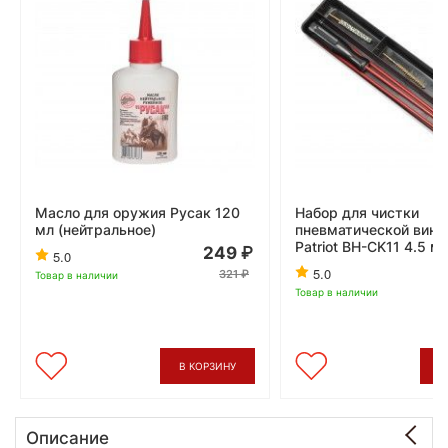
Масло для оружия Русак 120
Набор для чистки
мл (нейтральное)
пневматической винт
Patriot BH-CK11 4.5 м
249
5.0
5.0
321
Товар в наличии
Товар в наличии
В КОРЗИНУ
В
Описание