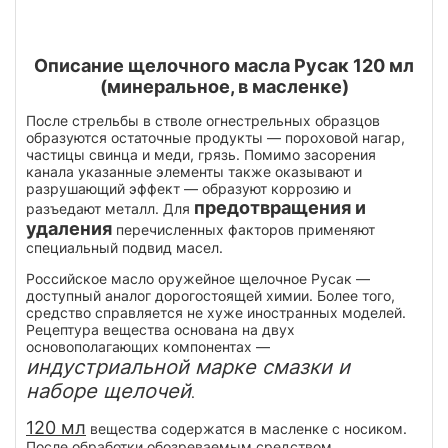
Описание щелочного масла Русак 120 мл
(минеральное, в масленке)
После стрельбы в стволе огнестрельных образцов
образуются остаточные продукты — пороховой нагар,
частицы свинца и меди, грязь. Помимо засорения
канала указанные элементы также оказывают и
разрушающий эффект — образуют коррозию и
предотвращения и
разъедают металл. Для
удаления
перечисленных факторов применяют
специальный подвид масел.
Российское масло оружейное щелочное Русак —
доступный аналог дорогостоящей химии. Более того,
средство справляется не хуже иностранных моделей.
Рецептура вещества основана на двух
основополагающих компонентах —
индустриальной марке смазки и
наборе щелочей
.
120 мл
вещества содержатся в масленке с носиком.
После обработки обозреваемым средством