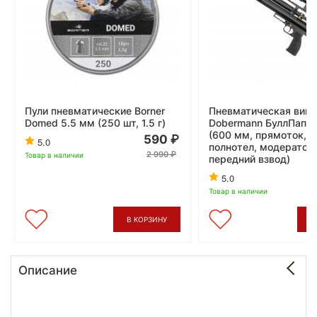
Пули пневматические Borner
Пневматическая винто
Domed 5.5 мм (250 шт, 1.5 г)
Dobermann БуллПап 6
(600 мм, прямоток, п
590
5.0
полнотел, модератор
2 990
Товар в наличии
передний взвод)
6
5.0
Товар в наличии
В КОРЗИНУ
В
Описание