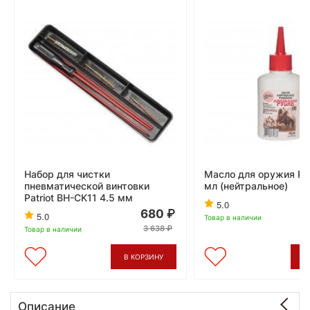
Набор для чистки
Масло для оружия Ру
пневматической винтовки
мл (нейтральное)
Patriot BH-CK11 4.5 мм
5.0
680
5.0
Товар в наличии
3 638
Товар в наличии
В КОРЗИНУ
В
Описание