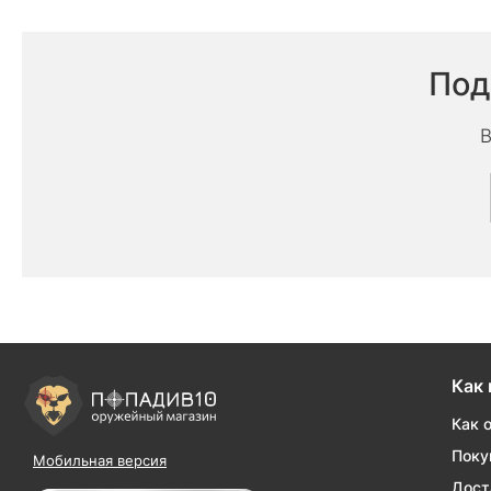
Под
В
Как 
Как 
Поку
Мобильная версия
Дост