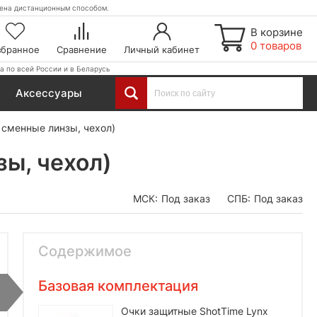
етена дистанционным способом.
В корзине
0 товаров
збранное
Сравнение
Личный кабинет
а по всей России и в Беларусь
Аксессуары
 сменные линзы, чехол)
зы, чехол)
МСК:
Под заказ
СПБ:
Под заказ
Содержимое
Базовая комплектация
Очки защитные ShotTime Lynx