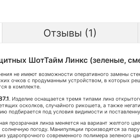
Отзывы (1)
щитных ШотТайм Линкс (зеленые, сме
рения не имеют возможности оперативного замены стек
ских очков с продуманным устройством, в которых ре
тся в комплекте.
87.1
. Изделие оснащается тремя типами линз открыто
етящих осколков, случайного рикошета, а также негат
ию подбирается под условия видимости и поставленну
ая прозрачная линза меняется на вариант желтого цве
 солнечную погоду. Манипуляции производятся за пару
из ударопрочного современного полимера зеленого цв