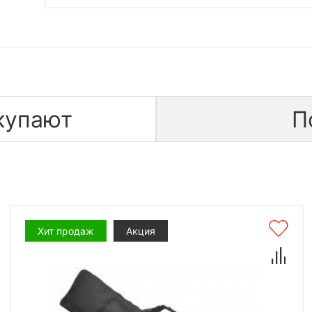
купают
П
Хит продаж
Акция