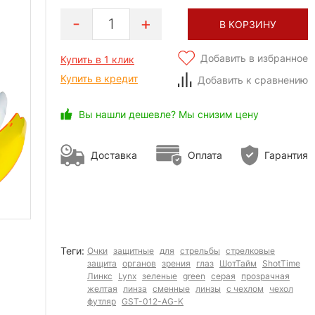
1
В КОРЗИНУ
Добавить в избранное
Купить в 1 клик
Купить в кредит
Добавить к сравнению
Вы нашли дешевле? Мы снизим цену
Доставка
Оплата
Гарантия
Теги:
Очки
защитные
для
стрельбы
стрелковые
защита
органов
зрения
глаз
ШотТайм
ShotTime
Линкс
Lynx
зеленые
green
серая
прозрачная
желтая
линза
сменные
линзы
с чехлом
чехол
футляр
GST-012-AG-K