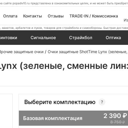
а сайте popadiv10.ru представлена в ознакомительных целях, и не может быть приобр
Оплата
Контакты
Отзывы
TRADE-IN / Комиссионка
И
 макетов, арбалетов и луков, товаров для страйкбола и самообороны. Быстрая доставк
интовки
Сигнальное
Страйкбол
Оптика
Прочие защитные очки
Очки защитные ShotTime Lynx (зеленые,
ynx (зеленые, сменные лин
Выберите комплектацию
2 390
Базовая комплектация
8 750