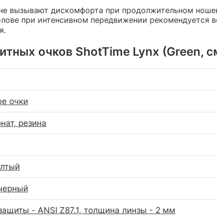
не вызывают дискомфорта при продолжительном ношени
голове при интенсивном передвижении рекомендуется 
я.
тных очков ShotTime Lynx (Green, с
е очки
нат, резина
елтый
черный
защиты - ANSI Z87.1, толщина линзы - 2 мм