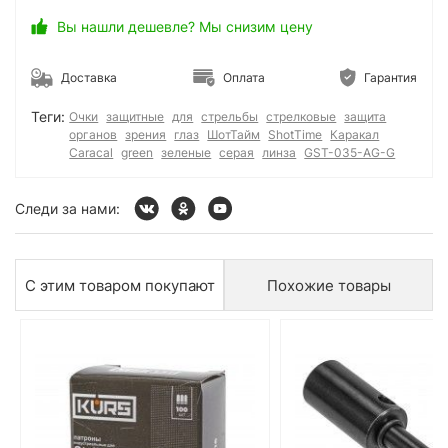
Вы нашли дешевле? Мы снизим цену
Доставка
Оплата
Гарантия
Теги:
Очки
защитные
для
стрельбы
стрелковые
защита
органов
зрения
глаз
ШотТайм
ShotTime
Каракал
Caracal
green
зеленые
серая
линза
GST-035-AG-G
Следи за нами:
С этим товаром покупают
Похожие товары