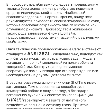
В процессе стрельбы важно следовать предписаниям
техники безопасности и не пренебрегать ношением
средств индивидуальной защиты. Наибольшей
опасности подвержены органы зрения, ввиду чего
рекомендуется приобрести специализированные очки,
которые обеспечат сохранность глаз от осколков или
случайного рикошета. Производством экипировки
такого рода занимается фирма ШотТайм,
предоставляющая ассортимент изделий с различными
свойствами.
Очки тактические противоосколочные Caracal отвечают
ANSI Z87.1
стандартам
- следовательно, подойдут как
для бытовых нужд, так и стрелковых задач. Модель
оснащается прочной монолинзой из поликарбоната
толщиной 2 мм. Конструкция подразумевает
оперативную замену визора при его повреждении или
необходимости в другом цветовом фильтре.
В рассматриваемом исполнении очки ShotTime имеют
затемнение. Темно-серая линза способствует
комфортной работе в ясную погоду, а благодаря
поглощению лучей в УФ спектре по классификации
UV400
гарантируется защита от негативного
воздействия солнца на сетчатку глаза. При этом
заявлена такая особенность, как «антифог»,