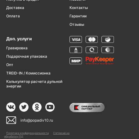
Доставка
Контакты
Оплата
Гарантии
Отзывы
Доп. услуги
Гравировка
Подарочная упаковка
Опт
TREID-IN / Комиссионка
Калькулятор расчета дульной
энергии
info@popadiv10.ru
Политика конфиденциальности
Согласие на
обработку ПД