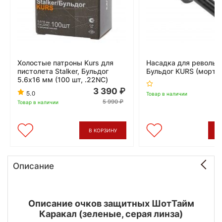
Холостые патроны Kurs для
Насадка для револьв
пистолета Stalker, Бульдог
Бульдог KURS (морти
5.6x16 мм (100 шт, .22NC)
3 390
5.0
Товар в наличии
5 990
Товар в наличии
В КОРЗИНУ
В
Описание
Описание очков защитных ШотТайм
Каракал (зеленые, серая линза)