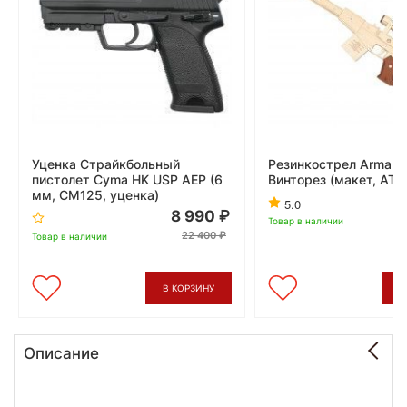
Уценка Страйкбольный
Резинкострел Arma t
пистолет Cyma HK USP AEP (6
Винторез (макет, АТ0
мм, CM125, уценка)
5.0
8 990
Товар в наличии
22 400
Товар в наличии
В КОРЗИНУ
В
Описание