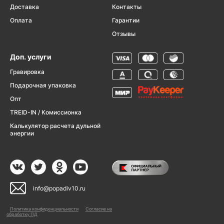
Доставка
Контакты
Оплата
Гарантии
Отзывы
Доп. услуги
Гравировка
Подарочная упаковка
Опт
TREID-IN / Комиссионка
Калькулятор расчета дульной
энергии
info@popadiv10.ru
Политика конфиденциальности
Согласие на
обработку ПД