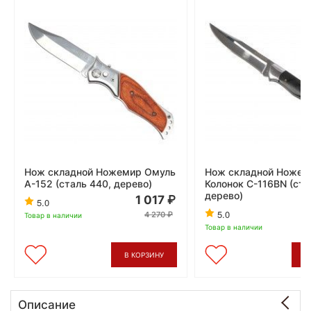
Нож складной Ножемир Омуль
Нож складной Ножем
A-152 (сталь 440, дерево)
Колонок C-116BN (ста
дерево)
1 017
5.0
5.0
4 270
Товар в наличии
Товар в наличии
В КОРЗИНУ
В
Описание