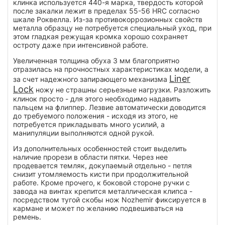
клинка используется 440-я марка, твердость которой
после закалки лежит в пределах 55-56 HRC согласно
шкале Роквелла. Из-за противокоррозионных свойств
металла образцу не потребуется специальный уход, при
этом гладкая режущая кромка хорошо сохраняет
остроту даже при интенсивной работе.
Увеличенная толщина обуха 3 мм благоприятно
отразилась на прочностных характеристиках модели, а
Liner
за счет надежного запирающего механизма
Lock
ножу не страшны серьезные нагрузки. Разложить
клинок просто - для этого необходимо надавить
пальцем на флиппер. Лезвие автоматически доводится
до требуемого положения - исходя из этого, не
потребуется прикладывать много усилий, а
манипуляции выполняются одной рукой.
Из дополнительных особенностей стоит выделить
наличие прорези в области пятки. Через нее
продевается темляк, докупаемый отдельно - петля
снизит утомляемость кисти при продолжительной
работе. Кроме прочего, к боковой стороне ручки с
завода на винтах крепится металлическая клипса -
посредством тугой скобы нож Nozhemir фиксируется в
кармане и может по желанию подвешиваться на
ремень.