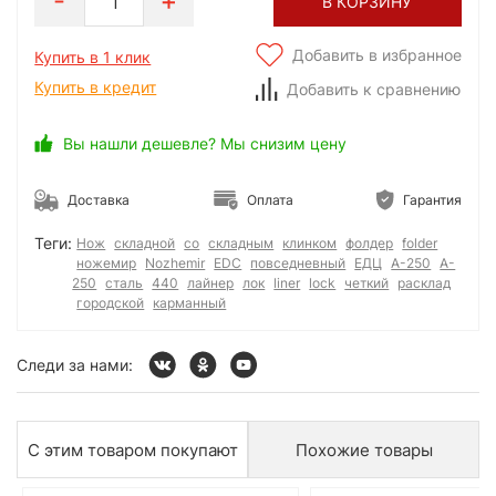
1
В КОРЗИНУ
Добавить в избранное
Купить в 1 клик
Купить в кредит
Добавить к сравнению
Вы нашли дешевле? Мы снизим цену
Доставка
Оплата
Гарантия
Теги:
Нож
складной
со
складным
клинком
фолдер
folder
ножемир
Nozhemir
EDC
повседневный
ЕДЦ
А-250
A-
250
сталь
440
лайнер
лок
liner
lock
четкий
расклад
городской
карманный
Следи за нами:
С этим товаром покупают
Похожие товары