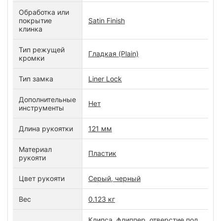
Обработка или
покрытие
Satin Finish
клинка
Тип режущей
Гладкая (Plain)
кромки
Тип замка
Liner Lock
Дополнительные
Нет
инструменты
Длина рукоятки
121 мм
Материал
Пластик
рукояти
Цвет рукояти
Серый, черный
Вес
0.123 кг
Клипса, флиппер, отверстие под