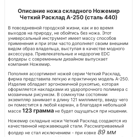
Описание ножа складного Ножемир
Четкий Расклад А-250 (сталь 440)
В повседневной городской жизни, как и во время
выходов на природу, не обойтись без ножа. Этот
универсальный инструмент имеет массу способов
применения и при этом часто дополняет своим внешним
видом образ владельца, выступая в качестве модного
аксессуара. Привлекательные и недорогие EDC
фолдеры с современным дизайном выпускает
компания Ножемир.
Пополняя ассортимент ножей серии Четкий Расклад,
фирма представила легкую и практичную модель А-250.
Изделие обладает эргономичной рукоятью, которая
оформляется накладками из ударопрочного полимера с
мозаичным рисунком. В сомкнутом состоянии
экземпляр занимает в длину 121 миллиметр, ввиду чего
он поместится в любой карман, а благодаря небольшой
123 грамма
массе
не будет ощущаться при ношении.
Ножемир складные ножи Четкий Расклад создаются из
качественной нержавеющей стали. Рассматриваемый
89 мм
фолдер не стал исключением - при ковке