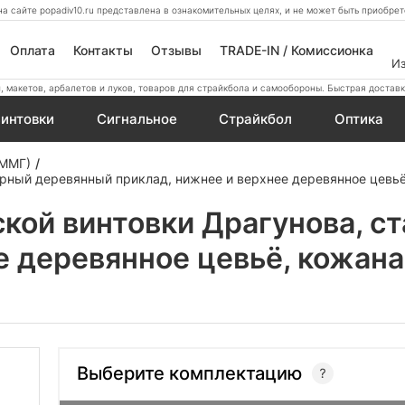
а сайте popadiv10.ru представлена в ознакомительных целях, и не может быть приобр
Оплата
Контакты
Отзывы
TRADE-IN / Комиссионка
И
 макетов, арбалетов и луков, товаров для страйкбола и самообороны. Быстрая доставк
интовки
Сигнальное
Страйкбол
Оптика
 ММГ)
рный деревянный приклад, нижнее и верхнее деревянное цевьё
кой винтовки Драгунова, с
е деревянное цевьё, кожан
Выберите комплектацию