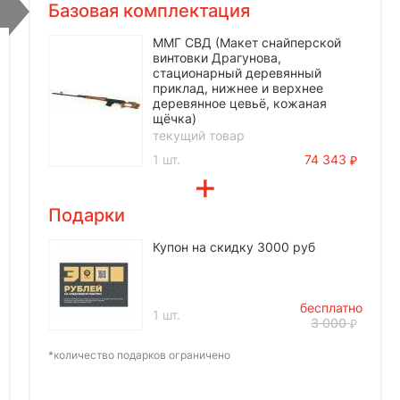
Базовая комплектация
ММГ СВД (Макет снайперской
винтовки Драгунова,
стационарный деревянный
приклад, нижнее и верхнее
деревянное цевьё, кожаная
щёчка)
текущий товар
1 шт.
74 343
Подарки
Купон на скидку 3000 руб
бесплатно
1 шт.
3 000
*количество подарков ограничено