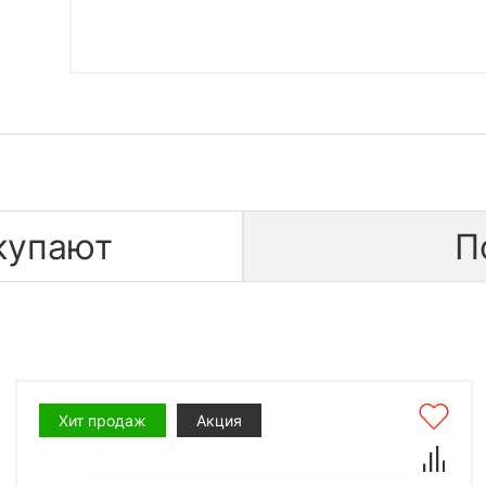
купают
П
Хит продаж
Акция