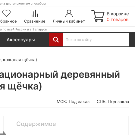
етена дистанционным способом.
В корзине
0 товаров
збранное
Сравнение
Личный кабинет
а по всей России и в Беларусь
Аксессуары
, кожаная щёчка)
тационарный деревянный
ая щёчка)
МСК:
Под заказ
СПБ:
Под заказ
Содержимое