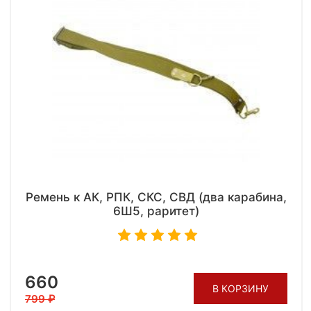
Ремень к АК, РПК, СКС, СВД (два карабина,
6Ш5, раритет)
660
В КОРЗИНУ
799