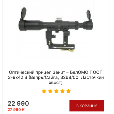
Оптический прицел Зенит – БелОМО ПОСП
3-9х42 В (Вепрь/Сайга, 3268/00, Ласточкин
хвост)
22 990
В КОРЗИНУ
27 990