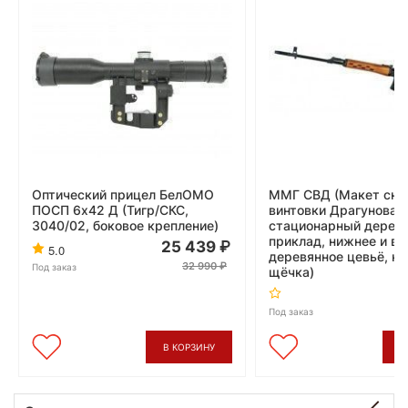
Оптический прицел БелОМО
ММГ СВД (Макет сна
ПОСП 6x42 Д (Тигр/СКС,
винтовки Драгунова,
3040/02, боковое крепление)
стационарный дерев
приклад, нижнее и ве
25 439
5.0
деревянное цевьё, к
32 990
Под заказ
щёчка)
Под заказ
В КОРЗИНУ
В