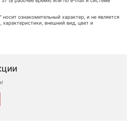
37 (в рабочее время) или по e-mail и системе
 носит ознакомительный характер, и не является
 характеристики, внешний вид, цвет и
кции
м!