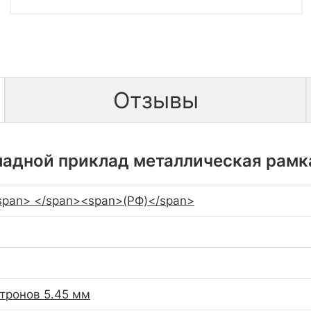
Отзывы
адной приклад металлическая рамка
an> </span><span>(РФ)</span>
тронов 5.45 мм