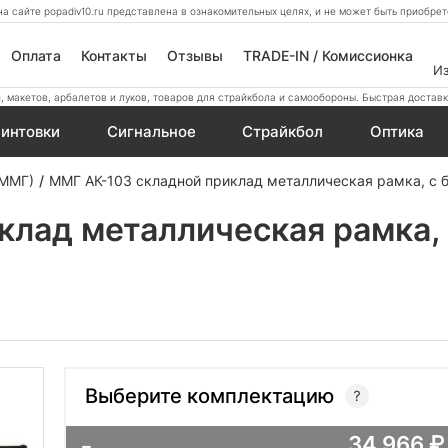
а сайте popadiv10.ru представлена в ознакомительных целях, и не может быть приобр
Оплата
Контакты
Отзывы
TRADE-IN / Комиссионка
И
 макетов, арбалетов и луков, товаров для страйкбола и самообороны. Быстрая доставк
интовки
Сигнальное
Страйкбол
Оптика
 ММГ)
ММГ АК-103 складной приклад металлическая рамка, с 
клад металлическая рамка, 
Выберите комплектацию
34 966