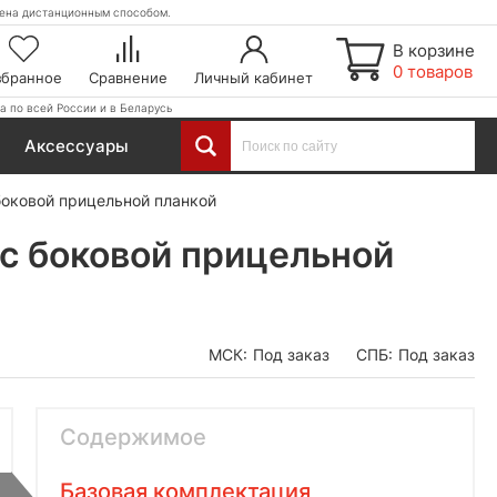
етена дистанционным способом.
В корзине
0 товаров
збранное
Сравнение
Личный кабинет
а по всей России и в Беларусь
Аксессуары
боковой прицельной планкой
с боковой прицельной
МСК:
Под заказ
СПБ:
Под заказ
Содержимое
Базовая комплектация