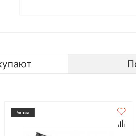
купают
П
Акция