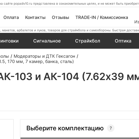
а сайте popadiv10.ru представлена в ознакомительных целях, и не может быть приобр
Оплата
Контакты
Отзывы
TRADE-IN / Комиссионка
И
 макетов, арбалетов и луков, товаров для страйкбола и самообороны. Быстрая доставк
интовки
Сигнальное
Страйкбол
Оптика
волы
Модераторы и ДТК Гексагон
5, 170 мм, 7 камер, банка, сталь)
К-103 и АК-104 (7.62x39 мм,
Выберите комплектацию