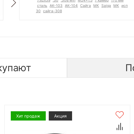
7.62х39
.30
.308 win
M24x1.5
7 камер
170 мм
сталь
АК-103
АК-104
Сайга
МК
Saiga
MK
исп
30
сайга-308
купают
П
Хит продаж
Акция