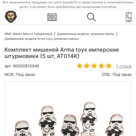
Вся лицензионная продукция на сайте popadiv10.ru представлена в ознакомительных
целях, и не может быть приобретена дистанционным способом.
ММГ Макет Массо Габаритный
Деревянные модели, резинкострелы
Деревянные модели Arma toys (резинкострелы)
Комплект мишеней Arma toys имперские
штурмовики (5 шт, AT014K)
1 отзыв
арт.
90050810946
МСК:
Под заказ
СПБ:
Под заказ