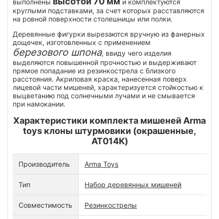
высотой 70 мм
выполнены
и комплектуются
круглыми подставками, за счет которых расставляются
на ровной поверхности столешницы или полки.
Деревянные фигурки вырезаются вручную из фанерных
дощечек, изготовленных с применением
березового шпона
, ввиду чего изделия
выделяются повышенной прочностью и выдерживают
прямое попадание из резинкострела с близкого
расстояния. Акриловая краска, нанесенная поверх
лицевой части мишеней, характеризуется стойкостью к
выцветанию под солнечными лучами и не смывается
при намокании.
Характеристики комплекта мишеней Arma
toys клоны штурмовики (окрашенные,
AT014K)
Производитель
Arma Toys
Тип
Набор деревянных мишеней
Совместимость
Резинкострелы