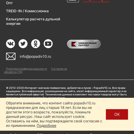
Опт
TREID-IN / Комиссионка
Калькулятор расчета дульной
энергии
info@popadiv10.ru
Политика конфиденциальности
Согласие на
обработку ПД
© 2013-2026 Интернет-магазин пневматики, арбалетов и луков – PopadiV10.ru. Все права
защищены. Вся информация, размещенная на сайте, носит информационный характер и не
является публичной офертой. Технические данные и комплект поставки товаров могут быть
изменены производителем без уведомления
ИП Жарук Александр Сергеевич, ОГРНИП: 314504704200042
Обратите внимание, что контент сайта popadiv10.ru
Пользуясь сайтом Popadiv10.ru, пользователь автоматически соглашается с условиями,
предназначен для лиц старше 18 лет. Если вы не
прописанными в
Политике конфиденциальности
достигли этого возраста, пожалуйста, покиньте
ОК
данный ресурс. Наш сайт использует cookie.
Копирование любой информации (тексты, фото, видео и др.) с сайта Popadiv10 запрещено,
за исключением наличия письменного согласия администрации сайта Popadiv10.
Оставаясь на нём, вы подтверждаете своё согласие с
их применением.
Подробнее