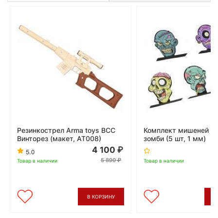
Резинкострел Arma toys ВСС
Комплект мишеней S
Винторез (макет, АТ008)
зомби (5 шт, 1 мм)
4 100
5.0
5 890
Товар в наличии
Товар в наличии
В КОРЗИНУ
В