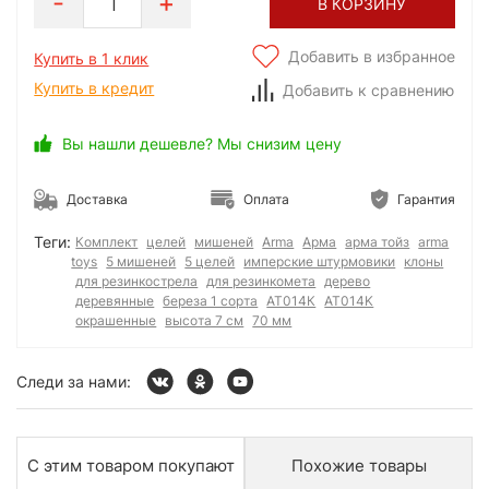
1
В КОРЗИНУ
Добавить в избранное
Купить в 1 клик
Купить в кредит
Добавить к сравнению
Вы нашли дешевле? Мы снизим цену
Доставка
Оплата
Гарантия
Теги:
Комплект
целей
мишеней
Arma
Арма
арма тойз
arma
toys
5 мишеней
5 целей
имперские штурмовики
клоны
для резинкострела
для резинкомета
дерево
деревянные
береза 1 сорта
АТ014К
AT014K
окрашенные
высота 7 см
70 мм
Следи за нами:
С этим товаром покупают
Похожие товары