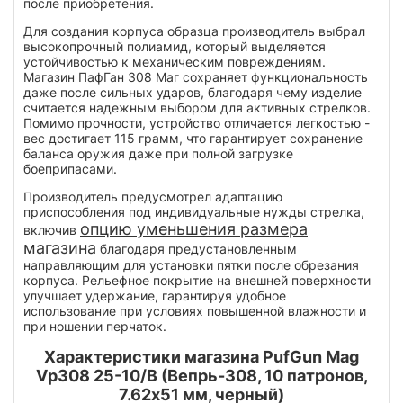
после приобретения.
Для создания корпуса образца производитель выбрал
высокопрочный полиамид, который выделяется
устойчивостью к механическим повреждениям.
Магазин ПафГан 308 Маг сохраняет функциональность
даже после сильных ударов, благодаря чему изделие
считается надежным выбором для активных стрелков.
Помимо прочности, устройство отличается легкостью -
вес достигает 115 грамм, что гарантирует сохранение
баланса оружия даже при полной загрузке
боеприпасами.
Производитель предусмотрел адаптацию
приспособления под индивидуальные нужды стрелка,
опцию уменьшения размера
включив
магазина
благодаря предустановленным
направляющим для установки пятки после обрезания
корпуса. Рельефное покрытие на внешней поверхности
улучшает удержание, гарантируя удобное
использование при условиях повышенной влажности и
при ношении перчаток.
Характеристики магазина PufGun Mag
Vp308 25-10/B (Вепрь-308, 10 патронов,
7.62х51 мм, черный)