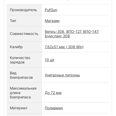
Производитель
PufGun
Тип
Магазин
Вепрь-308, ВПО-127, ВПО-147,
Совместимость
Бумсланг 308
Калибр
7.62х51 мм (.308 Win)
Количество
10 шт
зарядов
Вид
Унитарные патроны
боеприпасов
Максимальная
длина
До 72 мм
боеприпаса
Материал
Полиамид