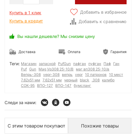
Добавить в избранное
Купить в 1 клик
Купить в кредит
Добавить к сравнению
Вы нашли дешевле? Мы снизим цену
Доставка
Оплата
Гарантия
Теги:
Магазин
запасной
PufGun
пафган
пуфган
Паф
Ган
Puf
Gun
Mag Vp308 25-10/B
маг вп308 25-10/в
Вепрь-308
vepr-308
вепрь
vepr
10 патронов
10 мест
7.62х51 мм
7.62x51 мм
черный
black
.308
калибр
СОК-95
ВПО-127
ВПО-147
бумсланг
Следи за нами:
С этим товаром покупают
Похожие товары