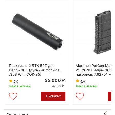
Реактивный ДТК BRT для
Магазин PufGun Mag
Вепрь 308 (дульный тормоз,
25-20/B (Вепрь-308, 
.308 Win, СОК-95)
патронов, 7.62х51 мм
23 000
5.0
5.0
37 120
Товар в наличии
Товар в наличии
В КОРЗИНУ
В
Описание