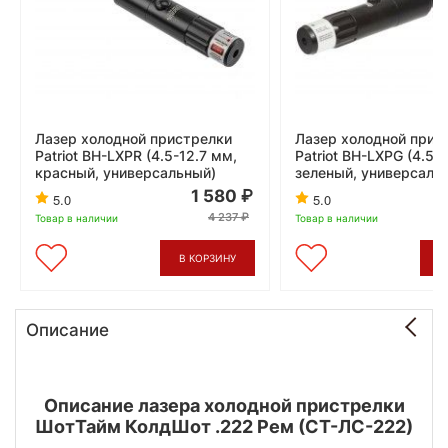
Лазер холодной пристрелки
Лазер холодной прис
Patriot BH-LXPR (4.5-12.7 мм,
Patriot BH-LXPG (4.5-
красный, универсальный)
зеленый, универсаль
1 580
5.0
5.0
4 237
Товар в наличии
Товар в наличии
В КОРЗИНУ
В
Описание
Описание лазера холодной пристрелки
ШотТайм КолдШот .222 Рем (СТ-ЛС-222)