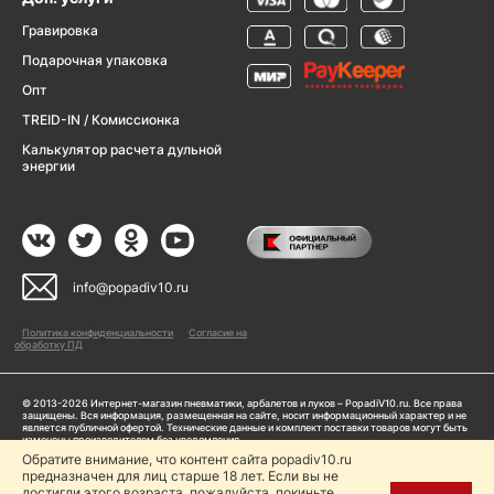
Гравировка
Подарочная упаковка
Опт
TREID-IN / Комиссионка
Калькулятор расчета дульной
энергии
info@popadiv10.ru
Политика конфиденциальности
Согласие на
обработку ПД
© 2013-2026 Интернет-магазин пневматики, арбалетов и луков – PopadiV10.ru. Все права
защищены. Вся информация, размещенная на сайте, носит информационный характер и не
является публичной офертой. Технические данные и комплект поставки товаров могут быть
изменены производителем без уведомления
ИП Жарук Александр Сергеевич, ОГРНИП: 314504704200042
Обратите внимание, что контент сайта popadiv10.ru
Пользуясь сайтом Popadiv10.ru, пользователь автоматически соглашается с условиями,
предназначен для лиц старше 18 лет. Если вы не
прописанными в
Политике конфиденциальности
достигли этого возраста, пожалуйста, покиньте