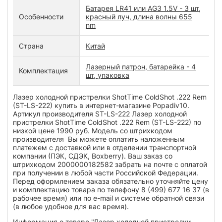
Батарея LR41 или AG3 1.5V - 3 шт,
Особенности
красный луч, длина волны 655
nm
Страна
Китай
Лазерный патрон, батарейка - 4
Комплектация
шт, упаковка
Лазер холодной пристрелки ShotTime ColdShot .222 Rem
(ST-LS-222) купить в интернет-магазине Popadiv10.
Артикул производителя ST-LS-222 Лазер холодной
пристрелки ShotTime ColdShot .222 Rem (ST-LS-222) по
низкой цене 1990 руб. Модель со штрихкодом
производителя Вы можете оплатить наложенным
платежем с доставкой или в отделении транспортной
компании (ПЭК, СДЭК, Boxberry). Ваш заказ со
штрихкодом 2000000182582 забрать на почте с оплатой
при получении в любой части Российской Федерации.
Перед оформлением заказа обязательно уточняйте цену
и комплектацию товара по телефону 8 (499) 677 16 37 (в
рабочее время) или по e-mail и системе обратной связи
(в любое удобное для вас время).
Информация о товаре "Лазер холодной пристрелки