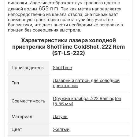
винтовки. Изделие отображает луч красного цвета с
655 nm
длиной волны
. Так как метка направляется
непосредственно из канала ствола, она показывает
примерную траекторию полета пули без учета ее
баллистики, что дает внести необходимые поправки в
прицел без совершения выстрела.
Характеристики лазера холодной
пристрелки ShotTime ColdShot .222 Rem
(ST-LS-222)
Производитель
ShotTime
Лазерный патрон для холодной
Тип
пристрелки
Оружие калибра .222 Remington
Совместимость
(5.56 мм)
Материал
Латунь
Цвет
Желтый