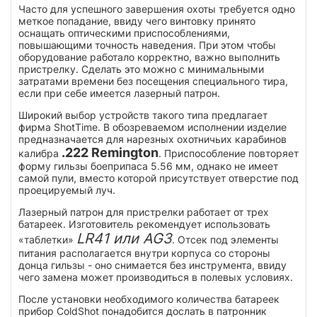
Часто для успешного завершения охоты требуется одно
меткое попадание, ввиду чего винтовку принято
оснащать оптическими приспособлениями,
повышающими точность наведения. При этом чтобы
оборудование работало корректно, важно выполнить
пристрелку. Сделать это можно с минимальными
затратами времени без посещения специального тира,
если при себе имеется лазерный патрон.
Широкий выбор устройств такого типа предлагает
фирма ShotTime. В обозреваемом исполнении изделие
предназначается для нарезных охотничьих карабинов
.222 Remington
калибра
. Приспособление повторяет
форму гильзы боеприпаса 5.56 мм, однако не имеет
самой пули, вместо которой присутствует отверстие под
проецируемый луч.
Лазерный патрон для пристрелки работает от трех
батареек. Изготовитель рекомендует использовать
LR41 или AG3
«таблетки»
. Отсек под элементы
питания располагается внутри корпуса со стороны
донца гильзы - оно снимается без инструмента, ввиду
чего замена может производиться в полевых условиях.
После установки необходимого количества батареек
прибор ColdShot понадобится дослать в патронник