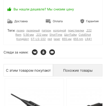
Вы нашли дешевле? Мы снизим цену
Доставка
Оплата
Гарантия
Теги:
лазер
лазерный
патрон
холодной
пристрелки
.222
Rem
5.56 мм
.222 рем
ShotTime
ШотТайм
ColdShot
КолдШот
ST-LS-222
red
laser
655 нм
655 nm
LR41
Следи за нами:
С этим товаром покупают
Похожие товары