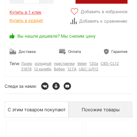
Добавить в избранное
Купить в 1 клик
Купить в кредит
Добавить к сравнению
Вы нашли дешевле? Мы снизим цену
Доставка
Оплата
Гарантия
Теги:
Лазер
холодной
пристрелки
Veber
12Ga
CBS-CL12
21678
12 калибр
Вебер
12 ГА
ЦБС-ЦЛ12
Следи за нами:
С этим товаром покупают
Похожие товары