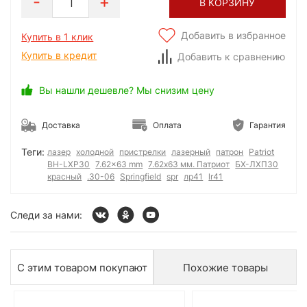
1
В КОРЗИНУ
Добавить в избранное
Купить в 1 клик
Купить в кредит
Добавить к сравнению
Вы нашли дешевле? Мы снизим цену
Доставка
Оплата
Гарантия
Теги:
лазер
холодной
пристрелки
лазерный
патрон
Patriot
BH-LXP30
7.62x63 mm
7.62х63 мм. Патриот
БХ-ЛХП30
красный
.30-06
Springfield
spr
лр41
lr41
Следи за нами:
С этим товаром покупают
Похожие товары