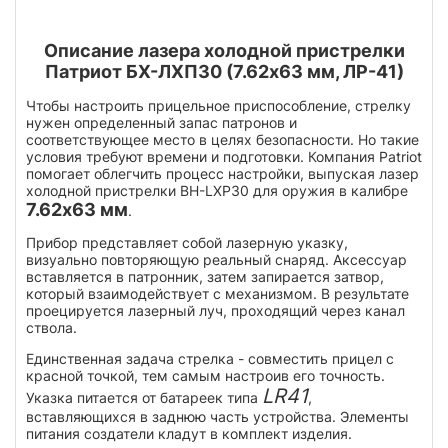
Описание лазера холодной пристрелки
Патриот БХ-ЛХП30 (7.62х63 мм, ЛР-41)
Чтобы настроить прицельное приспособление, стрелку
нужен определенный запас патронов и
соответствующее место в целях безопасности. Но такие
условия требуют времени и подготовки. Компания Patriot
помогает облегчить процесс настройки, выпуская лазер
холодной пристрелки BH-LXP30 для оружия в калибре
7.62х63 мм
.
Прибор представляет собой лазерную указку,
визуально повторяющую реальный снаряд. Аксессуар
вставляется в патронник, затем запирается затвор,
который взаимодействует с механизмом. В результате
проецируется лазерный луч, проходящий через канал
ствола.
Единственная задача стрелка - совместить прицел с
красной точкой, тем самым настроив его точность.
LR41
Указка питается от батареек типа
,
вставляющихся в заднюю часть устройства. Элементы
питания создатели кладут в комплект изделия.