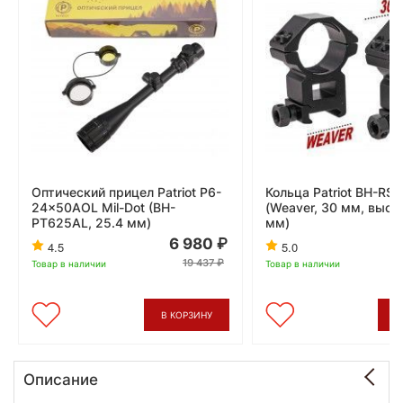
Оптический прицел Patriot P6-
Кольца Patriot BH-RS
24x50AOL Mil-Dot (BH-
(Weaver, 30 мм, высо
PT625AL, 25.4 мм)
мм)
6 980
4.5
5.0
19 437
Товар в наличии
Товар в наличии
В КОРЗИНУ
В
Описание