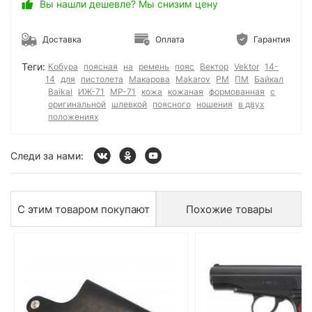
Вы нашли дешевле? Мы снизим цену
Доставка
Оплата
Гарантия
Теги:
Кобура
поясная
на
ремень
пояс
Вектор
Vektor
14-
14
для
пистолета
Макарова
Makarov
PM
ПМ
Байкал
Baikal
ИЖ-71
МР-71
кожа
кожаная
формованная
с
оригинальной
шлевкой
поясного
ношения
в двух
положениях
Следи за нами:
С этим товаром покупают
Похожие товары