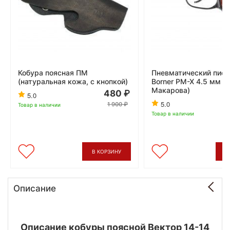
Кобура поясная ПМ
Пневматический пист
(натуральная кожа, с кнопкой)
Borner PM-X 4.5 мм (
Макарова)
480
5.0
5.0
1 900
Товар в наличии
Товар в наличии
В КОРЗИНУ
В
Описание
Описание кобуры поясной Вектор 14-14