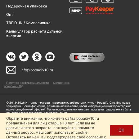
Подарочная упаковка
Опт
TREID-IN / Комиссионка
Калькулятор расчета дульной
энергии
info@popadiv10.ru
Политика конфиденциальности
Согласие на
обработку ПД
© 2013-2026 Интернет-магазин пневматики, арбалетов и луков – PopadiV10.ru. Все права
защищены. Вся информация, размещенная на сайте, носит информационный характер и не
является публичной офертой. Технические данные и комплект поставки товаров могут быть
изменены производителем без уведомления
ИП Жарук Александр Сергеевич, ОГРНИП: 314504704200042
Обратите внимание, что контент сайта popadiv10.ru
Пользуясь сайтом Popadiv10.ru, пользователь автоматически соглашается с условиями,
предназначен для лиц старше 18 лет. Если вы не
прописанными в
Политике конфиденциальности
достигли этого возраста, пожалуйста, покиньте
ОК
данный ресурс. Наш сайт использует cookie.
Копирование любой информации (тексты, фото, видео и др.) с сайта Popadiv10 запрещено,
за исключением наличия письменного согласия администрации сайта Popadiv10.
Оставаясь на нём, вы подтверждаете своё согласие с