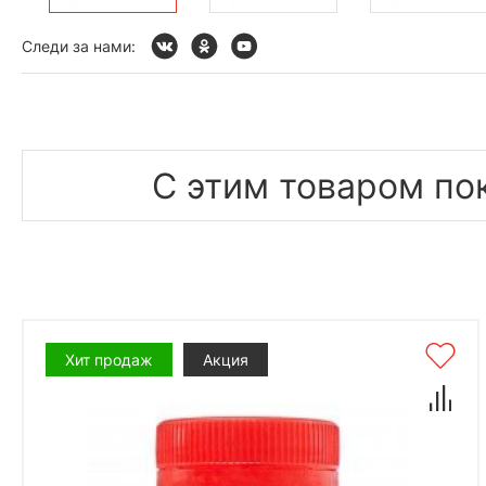
Следи за нами:
С этим товаром по
Хит продаж
Акция