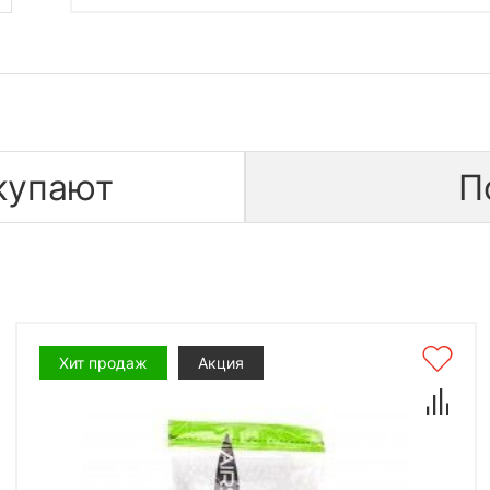
купают
П
Хит продаж
Акция