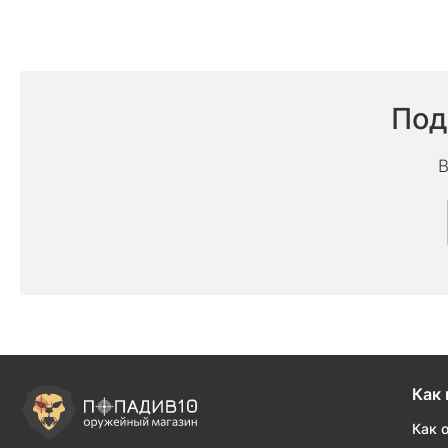
Под
В
Как 
Как 