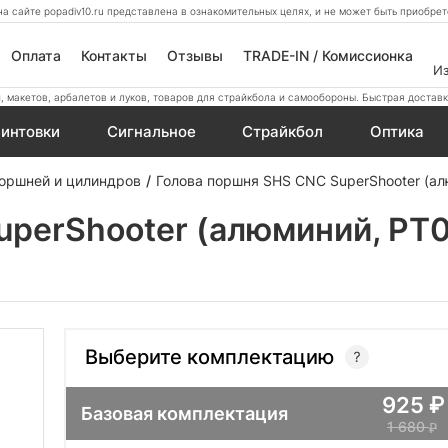
а сайте popadiv10.ru представлена в ознакомительных целях, и не может быть приобр
Оплата
Контакты
Отзывы
TRADE-IN / Комиссионка
И
 макетов, арбалетов и луков, товаров для страйкбола и самообороны. Быстрая доставк
интовки
Сигнальное
Страйкбол
Оптика
оршней и цилиндров
Голова поршня SHS CNC SuperShooter (а
uperShooter (алюминий, PT
Выберите комплектацию
925
Базовая комплектация
1 680