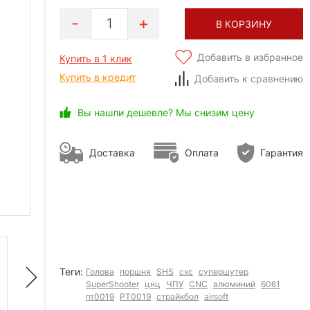
1
В КОРЗИНУ
Добавить в избранное
Купить в 1 клик
Купить в кредит
Добавить к сравнению
Вы нашли дешевле? Мы снизим цену
Доставка
Оплата
Гарантия
Теги:
Голова
поршня
SHS
схс
супершутер
SuperShooter
цнц
ЧПУ
CNC
алюминий
6061
пт0019
PT0019
страйкбол
airsoft