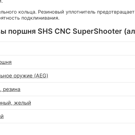
и.
ельного кольца. Резиновый уплотнитель предотвращает
роятность подклинивания.
ы поршня SHS CNC SuperShooter (а
ршня
ьное оружие (AEG)
 резина
рный, желый
ий