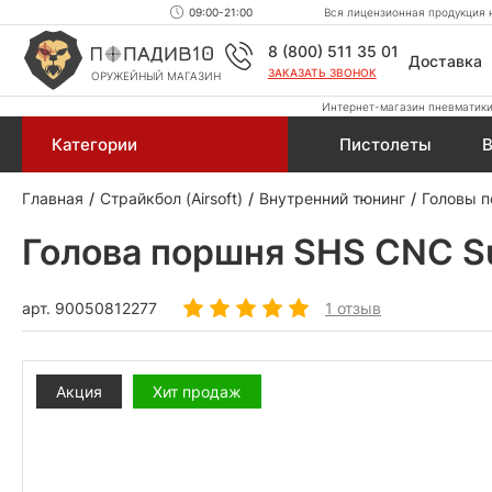
09:00-21:00
Вся лицензионная продукция н
8 (800) 511 35 01
Доставка
ЗАКАЗАТЬ ЗВОНОК
ОРУЖЕЙНЫЙ МАГАЗИН
Интернет-магазин пневматики,
Категории
Пистолеты
В
Главная
Страйкбол (Airsoft)
Внутренний тюнинг
Головы п
Голова поршня SHS CNC S
арт.
90050812277
1 отзыв
Акция
Хит продаж