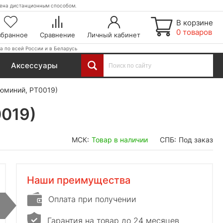
етена дистанционным способом.
В корзине
0 товаров
збранное
Сравнение
Личный кабинет
а по всей России и в Беларусь
Аксессуары
люминий, PT0019)
0019)
МСК:
Товар в наличии
СПБ:
Под заказ
Наши преимущества
Оплата при получении
Гарантия на товар до 24 месяцев