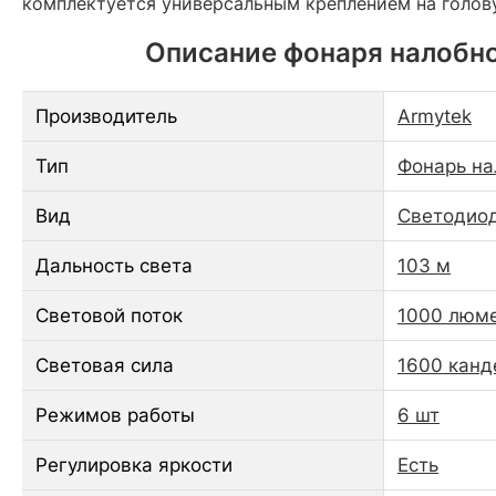
комплектуется универсальным креплением на голову
Описание фонаря налобног
Производитель
Armytek
Тип
Фонарь н
Вид
Светодио
Дальность света
103 м
Световой поток
1000 люм
Световая сила
1600 канд
Режимов работы
6 шт
Регулировка яркости
Есть