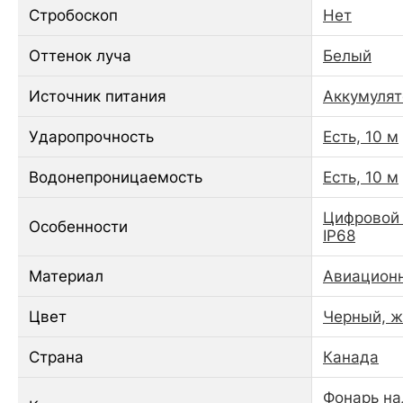
Стробоскоп
Нет
Оттенок луча
Белый
Источник питания
Аккумулят
Ударопрочность
Есть, 10 м
Водонепроницаемость
Есть, 10 м
Цифровой 
Особенности
IP68
Материал
Авиацион
Цвет
Черный, 
Страна
Канада
Фонарь на