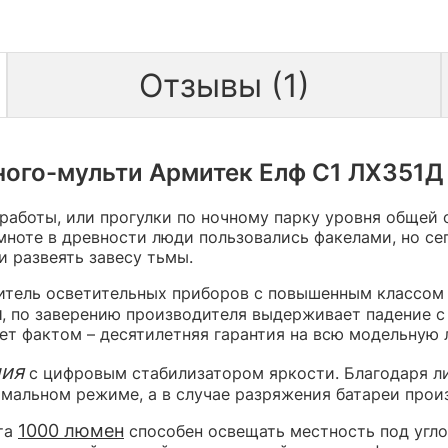
Отзывы (1)
ого-мульти Армитек Елф С1 ЛХ351Д (
работы, или прогулки по ночному парку уровня общей
мноте в древности люди пользовались факелами, но с
и развеять завесу тьмы.
итель осветительных приборов с повышенным классом
я
, по заверению производителя выдерживает падение с
ет фактом – десятилетняя гарантия на всю модельную 
ния
с цифровым стабилизатором яркости. Благодаря л
имальном режиме, а в случае разряжения батареи про
1000 люмен
ета
способен освещать местность под угло