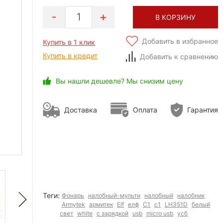
1
В КОРЗИНУ
Добавить в избранное
Купить в 1 клик
Купить в кредит
Добавить к сравнению
Вы нашли дешевле? Мы снизим цену
Доставка
Оплата
Гарантия
Теги:
Фонарь
налобный-мульти
налобный
налобник
Armytek
армитек
Elf
елф
C1
с1
LH351D
белый
свет
white
с зарядкой
usb
micro usb
усб