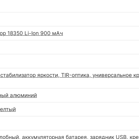
ор 18350 Li-Ion 900 мАч
стабилизатор яркости, TIR-оптика, универсальное к
ный алюминий
желтый
лобный, аккумуляторная батарея, зарядник USB, креп