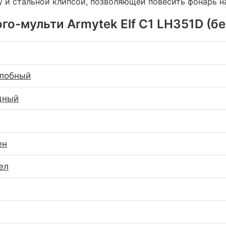
 и стальной клипсой, позволяющей повесить фонарь н
о-мульти Armytek Elf C1 LH351D (бе
алобный
дный
ен
ел