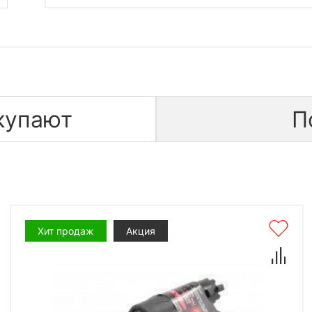
купают
П
Хит продаж
Акция