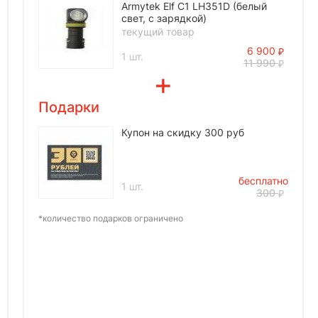
Armytek Elf C1 LH351D (белый
свет, с зарядкой)
текущий товар
6 900
1 шт.
11 990
Подарки
Купон на скидку 300 руб
бесплатно
1 шт.
300
*количество подарков ограничено