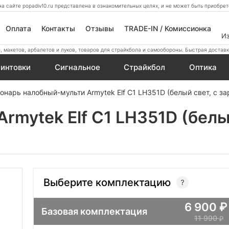
а сайте popadiv10.ru представлена в ознакомительных целях, и не может быть приобр
Оплата
Контакты
Отзывы
TRADE-IN / Комиссионка
И
 макетов, арбалетов и луков, товаров для страйкбола и самообороны. Быстрая доставк
интовки
Сигнальное
Страйкбол
Оптика
онарь налобный-мульти Armytek Elf C1 LH351D (белый свет, с за
mytek Elf C1 LH351D (белый
Выберите комплектацию
6 900
Базовая комплектация
11 990