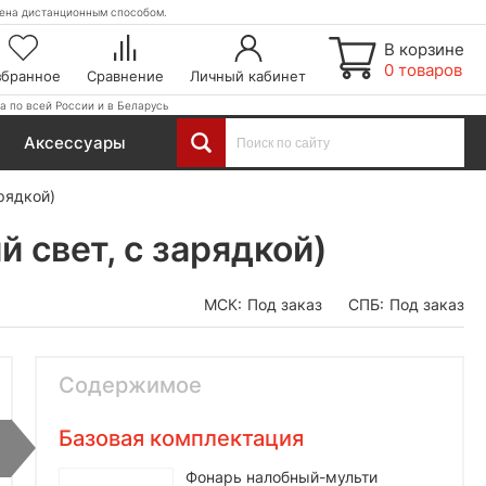
етена дистанционным способом.
В корзине
0 товаров
збранное
Сравнение
Личный кабинет
а по всей России и в Беларусь
Аксессуары
рядкой)
 свет, с зарядкой)
МСК:
Под заказ
СПБ:
Под заказ
Содержимое
Базовая комплектация
Фонарь налобный-мульти