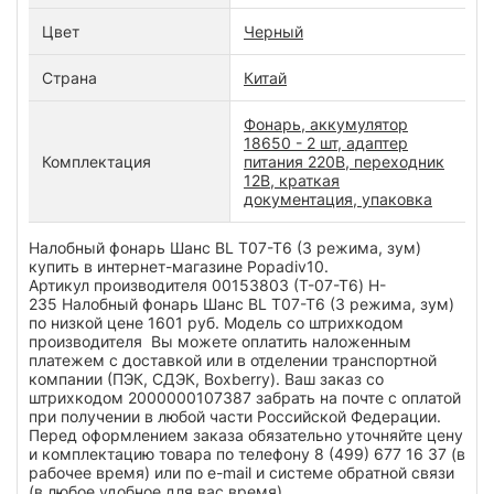
Цвет
Черный
Страна
Китай
Фонарь, аккумулятор
18650 - 2 шт, адаптер
Комплектация
питания 220В, переходник
12В, краткая
документация, упаковка
Налобный фонарь Шанс BL T07-T6 (3 режима, зум)
купить в интернет-магазине Popadiv10.
Артикул производителя 00153803 (T-07-T6) H-
235 Налобный фонарь Шанс BL T07-T6 (3 режима, зум)
по низкой цене 1601 руб. Модель со штрихкодом
производителя Вы можете оплатить наложенным
платежем с доставкой или в отделении транспортной
компании (ПЭК, СДЭК, Boxberry). Ваш заказ со
штрихкодом 2000000107387 забрать на почте с оплатой
при получении в любой части Российской Федерации.
Перед оформлением заказа обязательно уточняйте цену
и комплектацию товара по телефону 8 (499) 677 16 37 (в
рабочее время) или по e-mail и системе обратной связи
(в любое удобное для вас время).