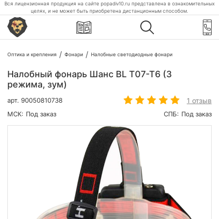
Вся лицензионная продукция на сайте popadiv10.ru представлена в ознакомительных
целях, и не может быть приобретена дистанционным способом.
Оптика и крепления
Фонари
Налобные светодиодные фонари
Налобный фонарь Шанс BL T07-T6 (3
режима, зум)
1 отзыв
арт.
90050810738
МСК:
Под заказ
СПБ:
Под заказ