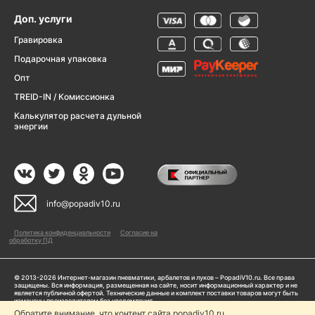
Доп. услуги
Гравировка
Подарочная упаковка
Опт
TREID-IN / Комиссионка
Калькулятор расчета дульной
энергии
info@popadiv10.ru
Политика конфиденциальности
Согласие на
обработку ПД
© 2013-2026 Интернет-магазин пневматики, арбалетов и луков – PopadiV10.ru. Все права
защищены. Вся информация, размещенная на сайте, носит информационный характер и не
является публичной офертой. Технические данные и комплект поставки товаров могут быть
изменены производителем без уведомления
ИП Жарук Александр Сергеевич, ОГРНИП: 314504704200042
Обратите внимание, что контент сайта popadiv10.ru