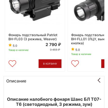
Фонарь подствольный Patriot
Фонарь подствольный 
BH-FL03 (3 режима, Weaver)
BH-FLL01 (ЛЦУ, выно
кнопка)
2 790
5.0
5.0
3 455
Товар в наличии
Товар в наличии
В КОРЗИНУ
В
Описание
Описание налобного фонаря Шанс БЛ Т07-
Т6 (светодиодный, 3 режима, зум)