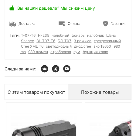
Вы нашли дешевле? Мы снизим цену
Доставка
Оплата
Гарантия
Теги:
T-07-T6
H-235
налобный
фонарь
налобник
Шанс
Shance
BL-T07-T6
БЛ-Т07
3 режима
трехрежимный
Cree XML T6
светодиодный
диод cree
акб 18650
980
lmn
980 люмен
стробоскоп
зум
функция zoom
Следи за нами:
С этим товаром покупают
Похожие товары