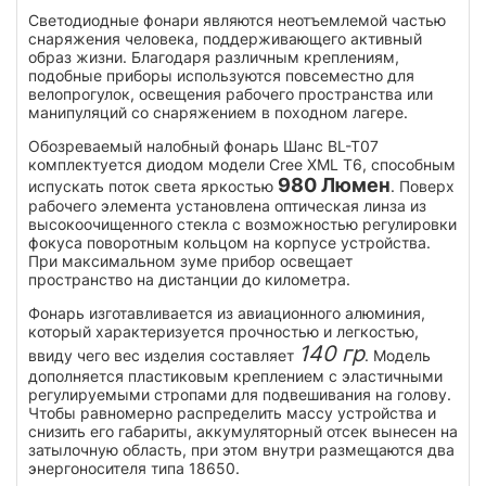
Светодиодные фонари являются неотъемлемой частью
снаряжения человека, поддерживающего активный
образ жизни. Благодаря различным креплениям,
подобные приборы используются повсеместно для
велопрогулок, освещения рабочего пространства или
манипуляций со снаряжением в походном лагере.
Обозреваемый налобный фонарь Шанс BL-T07
комплектуется диодом модели Cree XML T6, способным
980 Люмен
испускать поток света яркостью
. Поверх
рабочего элемента установлена оптическая линза из
высокоочищенного стекла с возможностью регулировки
фокуса поворотным кольцом на корпусе устройства.
При максимальном зуме прибор освещает
пространство на дистанции до километра.
Фонарь изготавливается из авиационного алюминия,
который характеризуется прочностью и легкостью,
140 гр
ввиду чего вес изделия составляет
. Модель
дополняется пластиковым креплением с эластичными
регулируемыми стропами для подвешивания на голову.
Чтобы равномерно распределить массу устройства и
снизить его габариты, аккумуляторный отсек вынесен на
затылочную область, при этом внутри размещаются два
энергоносителя типа 18650.